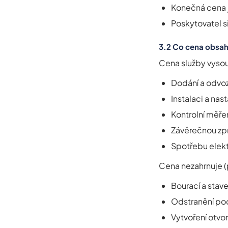
Konečná cena 
Poskytovatel si
3.2 Co cena obsah
Cena služby vysou
Dodání a odvoz 
Instalaci a nast
Kontrolní měře
Závěrečnou zpr
Spotřebu elekt
Cena nezahrnuje (
Bourací a stav
Odstranění pod
Vytvoření otvor