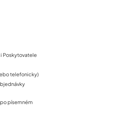
i Poskytovatele
nebo telefonicky)
objednávky
až po písemném