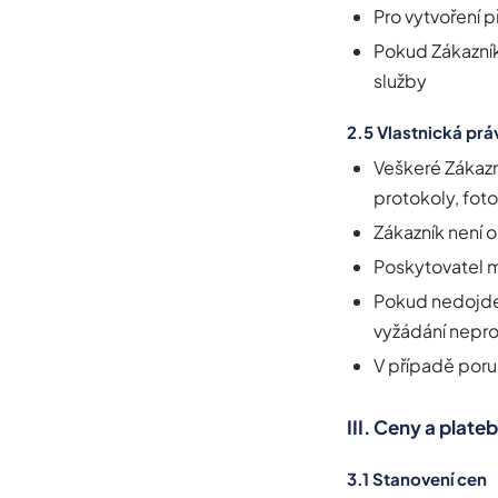
Pro vytvoření 
Pokud Zákazník
služby
2.5 Vlastnická pr
Veškeré Zákazn
protokoly, fo
Zákazník není 
Poskytovatel 
Pokud nedojde 
vyžádání nepro
V případě poru
III. Ceny a plat
3.1 Stanovení cen