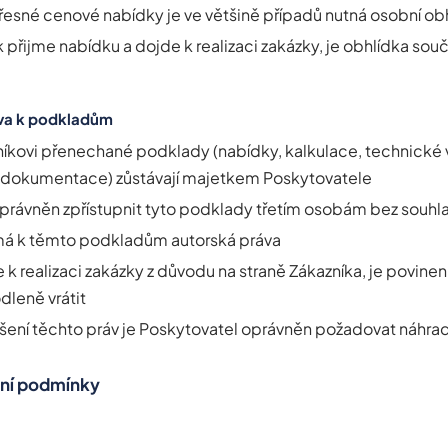
přesné cenové nabídky je ve většině případů nutná osobní ob
 přijme nabídku a dojde k realizaci zakázky, je obhlídka sou
áva k podkladům
íkovi přenechané podklady (nabídky, kalkulace, technické 
todokumentace) zůstávají majetkem Poskytovatele
oprávněn zpřístupnit tyto podklady třetím osobám bez souhl
má k těmto podkladům autorská práva
k realizaci zakázky z důvodu na straně Zákazníka, je povine
dleně vrátit
šení těchto práv je Poskytovatel oprávněn požadovat náhra
ební podmínky