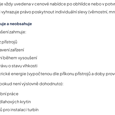
je vždy uvedena v cenové nabídce po obhlídce nebo v potv
 vyhrazuje právo poskytnout individuální slevy (věrnostní, m
uje a neobsahuje
šení zahrnuje:
přístrojů
avení zařízení
ní během vysoušení
ávu o stavu vlhkosti
rické energie (vypočtenou dle příkonu přístrojů a doby prov
pokud není výslovně dohodnuto):
ební práce
lahových krytin
ů pro instalaci turbín