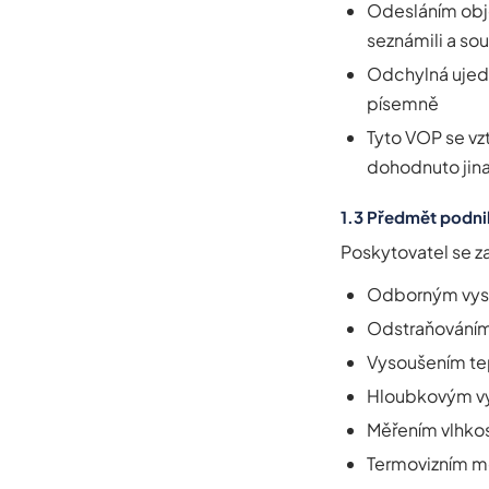
Odesláním obj
seznámili a sou
Odchylná ujedn
písemně
Tyto VOP se vz
dohodnuto jin
1.3 Předmět podni
Poskytovatel se 
Odborným vyso
Odstraňováním 
Vysoušením tep
Hloubkovým vy
Měřením vlhkos
Termovizním m