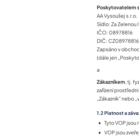
Poskytovatelem s
AA Vysoušej s.r.o.
Sídlo: Za Zelenou 
IČO: 08978816
DIČ: CZ08978816
Zapsáno v obchodn
(dále jen „Poskyt
a
Zákazníkem
, tj.
zařízení prostřed
„Zákazník" nebo „v
1.2 Platnost a záv
Tyto VOP jsou 
VOP jsou zveř