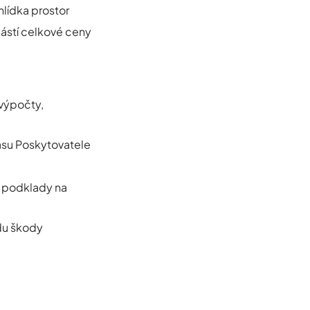
hlídka prostor
částí celkové ceny
výpočty,
asu Poskytovatele
n podklady na
du škody