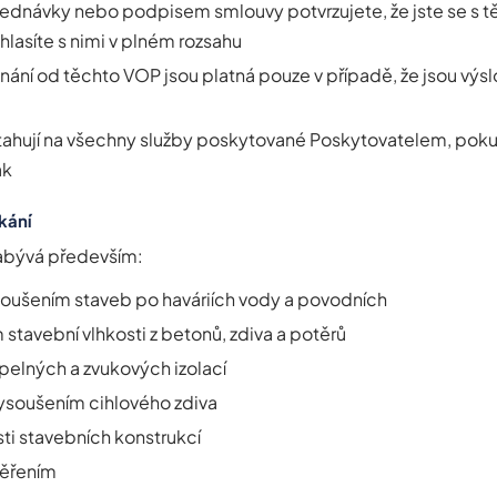
ednávky nebo podpisem smlouvy potvrzujete, že jste se s 
hlasíte s nimi v plném rozsahu
ání od těchto VOP jsou platná pouze v případě, že jsou výs
tahují na všechny služby poskytované Poskytovatelem, pok
ak
kání
zabývá především:
ušením staveb po haváriích vody a povodních
stavební vlhkosti z betonů, zdiva a potěrů
elných a zvukových izolací
soušením cihlového zdiva
ti stavebních konstrukcí
ěřením