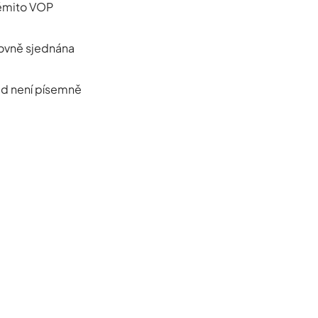
těmito VOP
lovně sjednána
ud není písemně