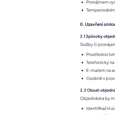
Pronájmem vyso
Temperováním
II. Uzavření sml
2.1 Způsoby objed
Služby či pronáje
Prostřednictv
Telefonicky na
E-mailem na a
Osobně v prov
2.2 Obsah objedn
Objednávka by mě
Identifikační 