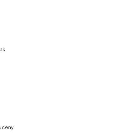
nak
% ceny