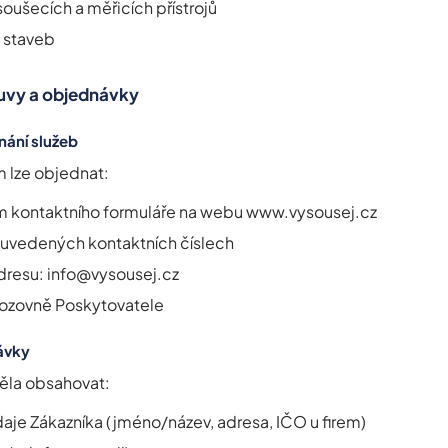
ušecích a měřicích přístrojů
 staveb
ouvy a objednávky
nání služeb
m lze objednat:
ím kontaktního formuláře na webu www.vysousej.cz
 uvedených kontaktních číslech
dresu: info@vysousej.cz
ozovně Poskytovatele
ávky
la obsahovat:
údaje Zákazníka (jméno/název, adresa, IČO u firem)