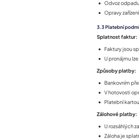
Odvoz odpad
Opravy zaříze
3.3 Platební podm
Splatnost faktur:
Faktury jsou s
U pronájmu lze
Způsoby platby:
Bankovním pře
V hotovosti op
Platební karto
Zálohové platby:
U rozsáhlých z
Záloha je spla