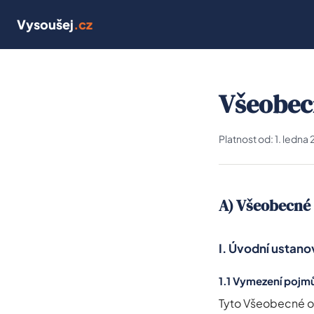
Vysoušej
.cz
Všeobec
Platnost od: 1. ledna
A) Všeobecné
I. Úvodní ustano
1.1 Vymezení pojm
Tyto Všeobecné ob