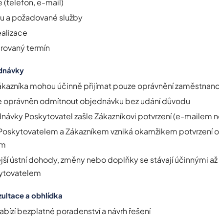
 (telefon, e-mail)
u a požadované služby
ealizace
rovaný termín
ednávky
kazníka mohou účinně přijímat pouze oprávnění zaměstnanc
je oprávněn odmítnout objednávku bez udání důvodu
ednávky Poskytovatel zašle Zákazníkovi potvrzení (e-mailem 
Poskytovatelem a Zákazníkem vzniká okamžikem potvrzení 
em
jší ústní dohody, změny nebo doplňky se stávají účinnými 
kytovatelem
ultace a obhlídka
abízí bezplatné poradenství a návrh řešení