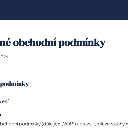
né obchodní podmínky
 2026
 podmínky
vení
ů
chodní podmínky (dále jen „VOP") upravují smluvní vztahy 