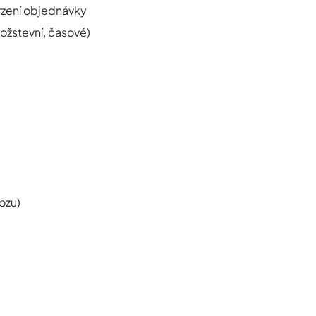
rzení objednávky
nožstevní, časové)
ozu)