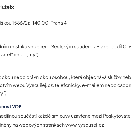
lužeb:
liškou 1586/2a, 140 00, Praha 4
ím rejstříku vedeném Městským soudem v Praze, oddíl C, v
ovatel" nebo „my")
 fyzickou nebo právnickou osobou, která objednává služby n
nictvím webu Vysoušej.cz, telefonicky, e-mailem nebo osobn
y")
aznost VOP
nedílnou součástí každé smlouvy uzavřené mezi Poskytovat
ejněny na webových stránkách www.vysousej.cz