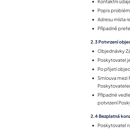
Kontaktní údaje
Popis problém
Adresu místa r
Případně prefe
2.3 Potvrzení obj
Objednávky Zá
Poskytovatel 
Po přijetí obj
Smlouva mezi 
Poskytovatel
Případné vedle
potvrzení Pos
2.4 Bezplatná konz
Poskytovatel n