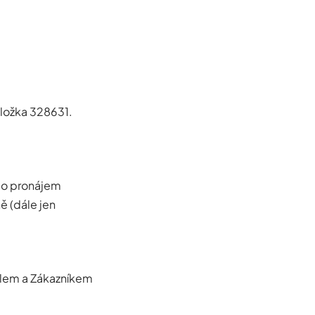
ložka 328631.
ebo pronájem
ě (dále jen
elem a Zákazníkem