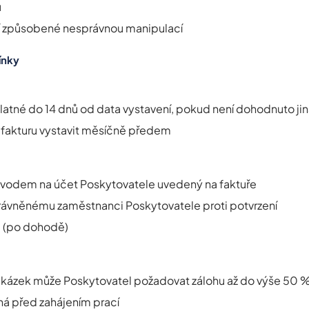
u
ní způsobené nesprávnou manipulací
ínky
platné do 14 dnů od data vystavení, pokud není dohodnuto ji
 fakturu vystavit měsíčně předem
vodem na účet Poskytovatele uvedený na faktuře
rávněnému zaměstnanci Poskytovatele proti potvrzení
u (po dohodě)
akázek může Poskytovatel požadovat zálohu až do výše 50 
tná před zahájením prací