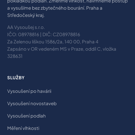
pokládkou podlah. Změříme vlhkost, navrhneme postup
a vysušíme bez zbytečného bourání. Praha a
Středočeský kraj.
AA Vysoušej s.r.o.
IČO: 08978816 | DIČ: CZ08978816
Za Zelenou liškou 1586/2a, 140 00, Praha 4
Zapsáno v OR vedeném MS v Praze, oddíl C, vložka
328631
SLUŽBY
Vysoušení po havárii
Vysoušení novostaveb
Vysoušení podlah
Měření vlhkosti