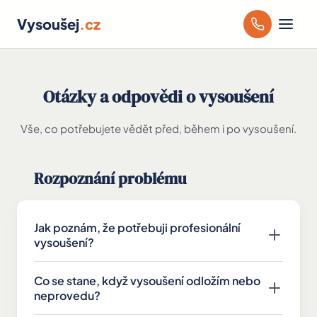
Vysoušej
.cz
Otázky a odpovědi o vysoušení
Vše, co potřebujete vědět před, během i po vysoušení.
Rozpoznání problému
Jak poznám, že potřebuji profesionální
vysoušení?
Varovné signály: rosící se okna (zejména v zimě),
Co se stane, když vysoušení odložím nebo
zatuchlý zápach, odlupující se omítka nebo
neprovedu?
tapety, viditelné mapy vlhkosti na stěnách, plíseň.