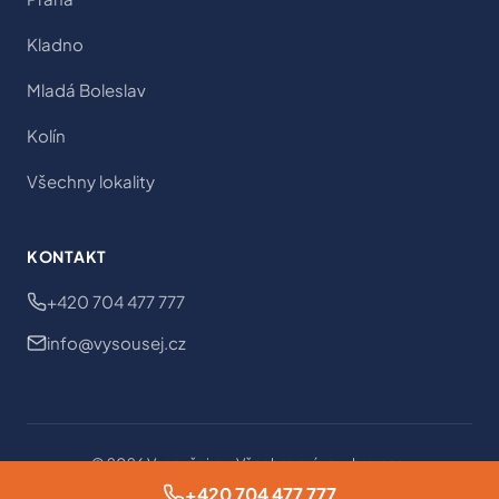
Kladno
Mladá Boleslav
Kolín
Všechny lokality
KONTAKT
+420 704 477 777
info@vysousej.cz
© 2026 Vysoušej.cz. Všechna práva vyhrazena.
Nastavení cookies
Ochrana osobních údajů
Obchodní podmínky
+420 704 477 777