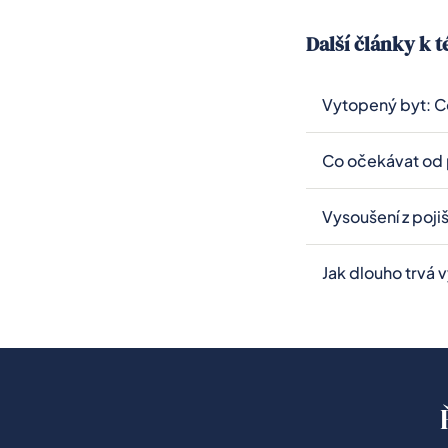
změření na místě
Další články k 
Vytopený byt: C
Co očekávat od 
Vysoušení z poji
Jak dlouho trvá 