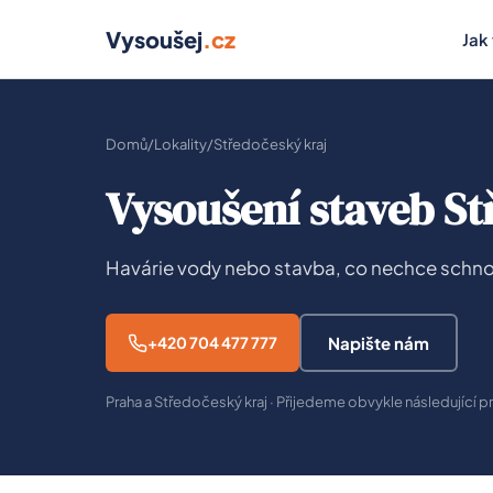
Vysoušej
.cz
Jak
Domů
/
Lokality
/
Středočeský kraj
Vysoušení staveb St
Havárie vody nebo stavba, co nechce schno
+420 704 477 777
Napište nám
Praha a Středočeský kraj · Přijedeme obvykle následující 