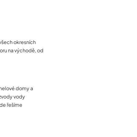
 všech okresních
Horu na východě, od
anelové domy a
rozvody vody
kde řešíme