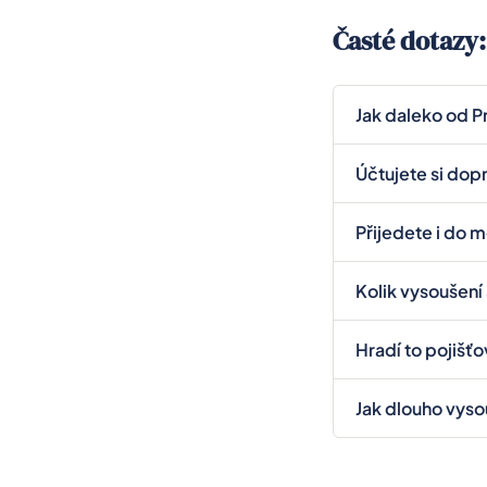
Časté dotazy:
Jak daleko od P
Přijíždíme do ce
Účtujete si do
Beroun, Mělník a
Ano, mimo Prahu
Přijedete i do 
Ano. Pokud je ob
Kolik vysoušení 
Záleží na rozsah
Hradí to pojišť
Kč/den (bez DPH
Pokud máte pojiš
Jak dlouho vyso
vysoušení zpravi
Menší zatečení 7–
promočenou izola