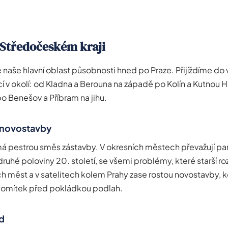
 Středočeském kraji
e naše hlavní oblast působnosti hned po Praze. Přijíždíme do
í v okolí: od Kladna a Berouna na západě po Kolín a Kutnou 
po Benešov a Příbram na jihu.
i novostavby
má pestrou směs zástavby. V okresních městech převažují p
druhé poloviny 20. století, se všemi problémy, které starší 
ích měst a v satelitech kolem Prahy zase rostou novostavby, 
a omítek před pokládkou podlah.
d