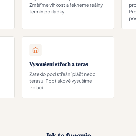
Změříme vlhkost a řekneme reálný
pr
termín pokládky.
Pro
po
Vysoušení střech a teras
Zateklo pod střešní plášť nebo
terasu. Podtlakově vysušíme
izolaci.
Jak to funguje