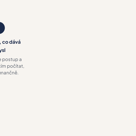
3
 co dává
ysl
 postup a
ím počítat,
finančně.