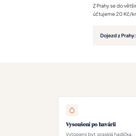
Z Prahy se do vět
účtujeme 20 Kč/km
Dojezd z Prahy:
Vysoušení po havárii
Vytopený byt, prasklá hadička.