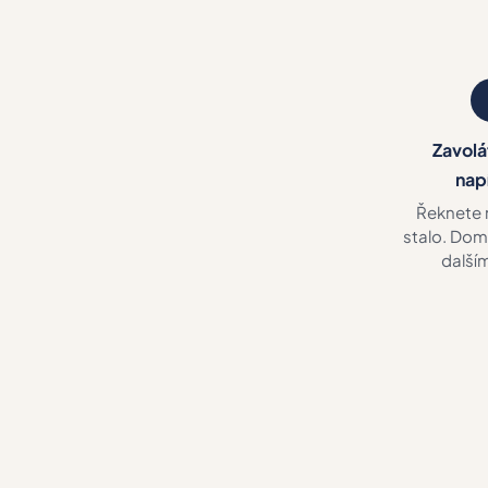
Zavolá
nap
Řeknete 
stalo. Dom
další