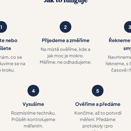
1
2
te nebo
Přijedeme a změříme
Řekneme,
íšete
sm
Na místě ověříme, kde a
jak moc je mokro.
nám, co se
Navrhneme
Měříme, ne odhadujeme.
luvíme se na
řekneme, s č
m kroku.
časově i 
4
5
Vysušíme
Ověříme a předáme
Rozmístíme techniku.
Končíme, až to potvrdí
Průběh kontrolujeme
měření. Předáme
měřením.
protokoly i pro