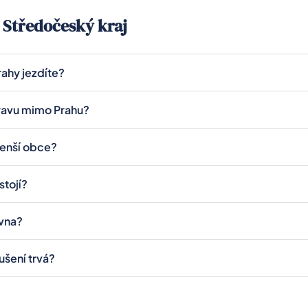
 Středočeský kraj
rahy jezdíte?
lého Středočeského kraje: Kladno, Mladá Boleslav, Kolín, Kutná 
pravu mimo Prahu?
 další města. Dojezd je obvykle 30–60 minut.
 účtujeme dopravu 20 Kč/km. Přesnou částku vám řekneme p
menší obce?
ec v dosahu Středočeského kraje, přijedeme. Zavolejte nám a 
stojí?
u: počtu strojů a délce vysoušení. Vysoušeč od 350 Kč/den, vent
ovna?
). Přesnou nabídku dáváme po obhlídce na místě.
tění nemovitosti a havárie vody je uznaná pojistná událost, poj
ušení trvá?
dla hradí. Připravíme kompletní dokumentaci.
14 dní, běžný vytopený byt s vodou v podlaze 14–21 dní, rozsáhl
cí 2–4 týdny. Záleží na typu konstrukce a míře promočení. Pře