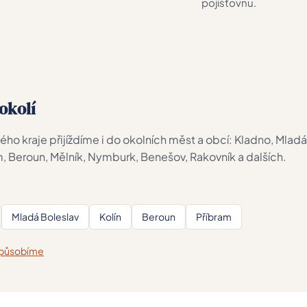
pojišťovnu.
okolí
o kraje přijíždíme i do okolních měst a obcí: Kladno, Mladá 
m, Beroun, Mělník, Nymburk, Benešov, Rakovník a dalších.
Mladá Boleslav
Kolín
Beroun
Příbram
e působíme