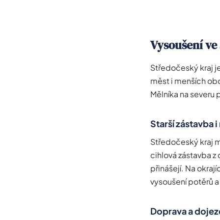
Vysoušení ve
Středočeský kraj j
měst i menších obc
Mělníka na severu 
Starší zástavba 
Středočeský kraj 
cihlová zástavba z 
přinášejí. Na okraj
vysoušení potěrů 
Doprava a dojez