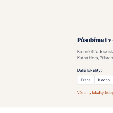
Působíme i v 
Kromě Středočeskéh
Kutná Hora, Příbra
Další lokality:
Praha
Kladno
Všechny lokality, kd