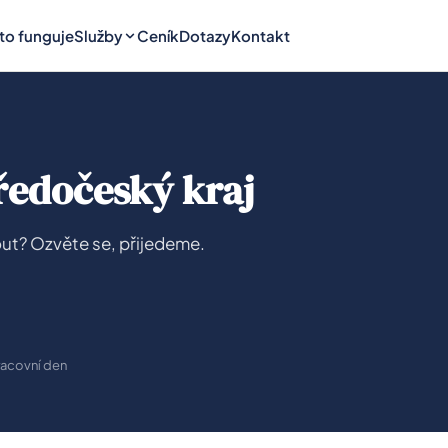
 to funguje
Služby
Ceník
Dotazy
Kontakt
ředočeský kraj
ut? Ozvěte se, přijedeme.
pracovní den