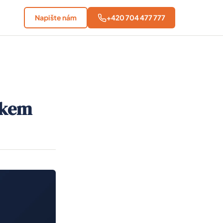
Napište nám
+420 704 477 777
okem