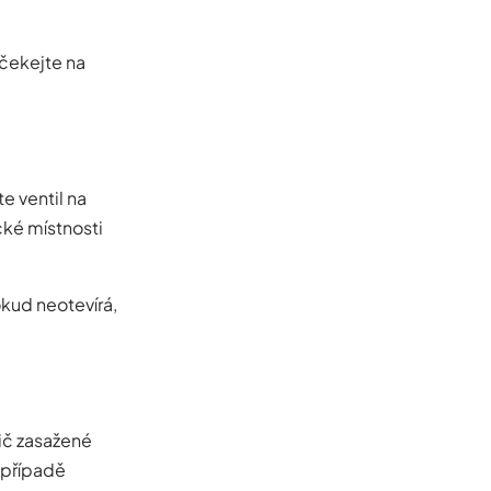
čekejte na
e ventil na
cké místnosti
kud neotevírá,
tič zasažené
m případě