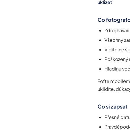
uklízet
.
Co fotograf
Zdroj havár
Všechny zas
Viditelné š
Poškozený 
Hladinu vo
Foťte mobilem,
uklidíte, důkazy
Co si zapsat
Přesné datum
Pravděpodob