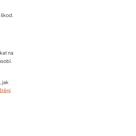
h škod.
kat na
ásobí.
 jak
štění
.