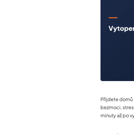
Přijdete domů 
bezmoci, stres
minuty až po vy