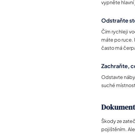
vypněte hlavní 
Odstraňte st
Čím rychleji v
máte po ruce.
často má čerp
Zachraňte, c
Odstavte nábyt
suché místnost
Dokumentac
Škody ze zateč
pojištěním. Al