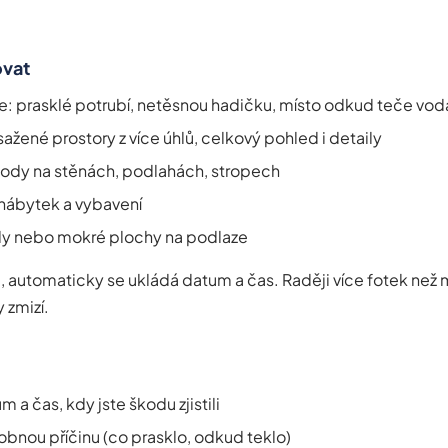
ovat
ie: prasklé potrubí, netěsnou hadičku, místo odkud teče vod
ažené prostory z více úhlů, celkový pohled i detaily
kody na stěnách, podlahách, stropech
nábytek a vybavení
dy nebo mokré plochy na podlaze
 automaticky se ukládá datum a čas. Raději více fotek než 
 zmizí.
 a čas, kdy jste škodu zjistili
nou příčinu (co prasklo, odkud teklo)