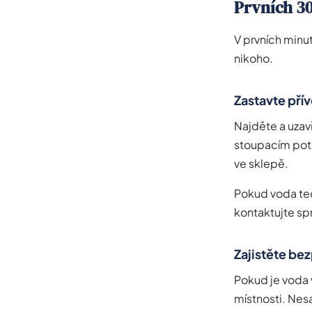
Prvních 30
V prvních minu
nikoho.
Zastavte pří
Najděte a uzavř
stoupacím potr
ve sklepě.
Pokud voda teč
kontaktujte s
Zajistěte be
Pokud je voda 
místnosti. Nesa