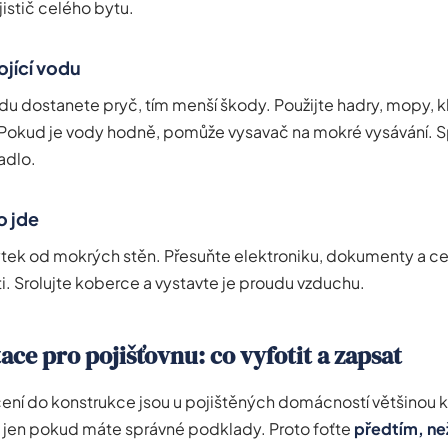
jistič celého bytu.
ojící vodu
odu dostanete pryč, tím menší škody. Použijte hadry, mopy, k
 Pokud je vody hodně, pomůže vysavač na mokré vysávání.
adlo.
o jde
ek od mokrých stěn. Přesuňte elektroniku, dokumenty a ce
i. Srolujte koberce a vystavte je proudu vzduchu.
e pro pojišťovnu: co vyfotit a zapsat
ení do konstrukce jsou u pojištěných domácností většinou k
e jen pokud máte správné podklady. Proto foťte
předtím, ne