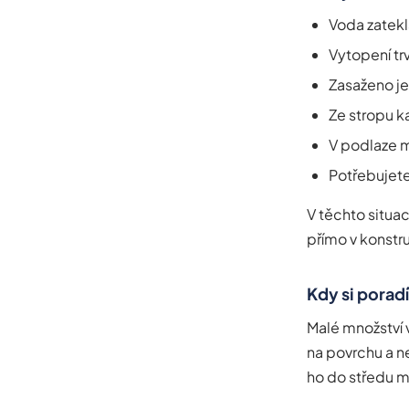
Voda zatekl
Vytopení tr
Zasaženo je
Ze stropu k
V podlaze 
Potřebujet
V těchto situa
přímo v konstr
Kdy si porad
Malé množství 
na povrchu a n
ho do středu mí