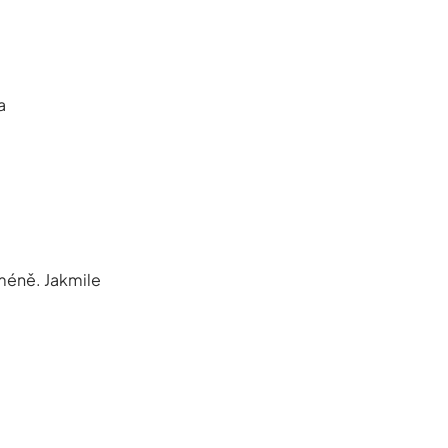
a
méně. Jakmile