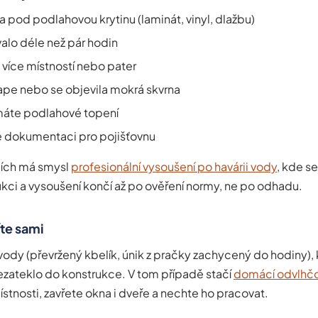
a pod podlahovou krytinu (laminát, vinyl, dlažbu)
valo déle než pár hodin
 více místností nebo pater
ape nebo se objevila mokrá skvrna
máte podlahové topení
e dokumentaci pro pojišťovnu
cích má smysl
profesionální vysoušení po havárii vody
, kde se
ukci a vysoušení končí až po ověření normy, ne po odhadu.
íte sami
vody (převržený kbelík, únik z pračky zachycený do hodiny), 
ezateklo do konstrukce. V tom případě stačí
domácí odvlhč
stnosti, zavřete okna i dveře a nechte ho pracovat.