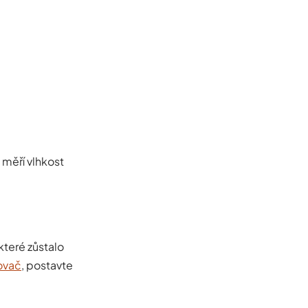
 měří vlhkost
které zůstalo
ovač
, postavte