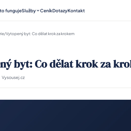
 to funguje
Služby
Ceník
Dotazy
Kontakt
rie
/
Vytopený byt: Co dělat krok za krokem
ný byt: Co dělat krok za kr
Vysousej.cz