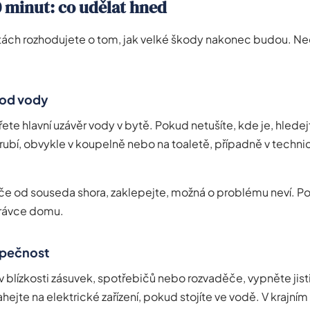
 minut: co udělat hned
tách rozhodujete o tom, jak velké škody nakonec budou. Ne
vod vody
ete hlavní uzávěr vody v bytě. Pokud netušíte, kde je, hledejt
ubí, obvykle v koupelně nebo na toaletě, případně v techni
e od souseda shora, zaklepejte, možná o problému neví. Po
právce domu.
zpečnost
v blízkosti zásuvek, spotřebičů nebo rozvaděče, vypněte jis
hejte na elektrické zařízení, pokud stojíte ve vodě. V krajní