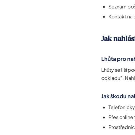
Seznam poš
Kontakt na 
Jak nahlás
Lhůta pro na
Lhůty se liší 
odkladu”. Nahl
Jak škodu nah
Telefonicky 
Přes online
Prostřednic