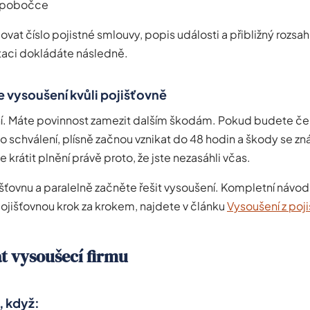
 pobočce
vat číslo pojistné smlouvy, popis události a přibližný rozsa
ci dokládáte následně.
 vysoušení kvůli pojišťovně
ní. Máte povinnost zamezit dalším škodám. Pokud budete če
o schválení, plísně začnou vznikat do 48 hodin a škody se zn
 krátit plnění právě proto, že jste nezasáhli včas.
šťovnu a paralelně začněte řešit vysoušení. Kompletní návod,
ojišťovnou krok za krokem, najdete v článku
Vysoušení z poji
t vysoušecí firmu
, když: