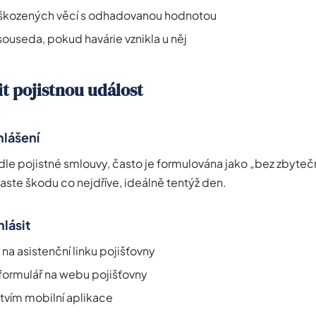
kozených věcí s odhadovanou hodnotou
souseda, pokud havárie vznikla u něj
it pojistnou událost
hlášení
podle pojistné smlouvy, často je formulována jako „bez zbyte
aste škodu co nejdříve, ideálně tentýž den.
lásit
na asistenční linku pojišťovny
 formulář na webu pojišťovny
tvím mobilní aplikace