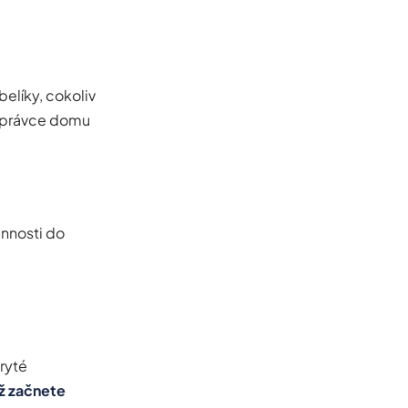
belíky, cokoliv
 Správce domu
nnosti do
ryté
ž začnete