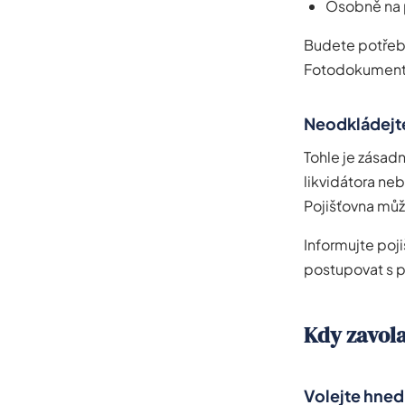
Osobně na
Budete potřebo
Fotodokumenta
Neodkládejte
Tohle je zásad
likvidátora neb
Pojišťovna může
Informujte poji
postupovat s p
Kdy zavola
Volejte hned