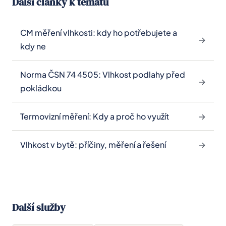
Další články k tématu
doporučení), cena je 2 490 Kč bez DPH. Mimo
Prahu + 20 Kč/km doprava.
CM měření vlhkosti: kdy ho potřebujete a
kdy ne
Norma ČSN 74 4505: Vlhkost podlahy před
pokládkou
Termovizní měření: Kdy a proč ho využít
Vlhkost v bytě: příčiny, měření a řešení
Další služby