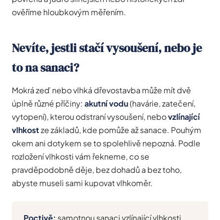
ověříme hloubkovým měřením.
Nevíte, jestli stačí vysoušení, nebo je
to na sanaci?
Mokrá zeď nebo vlhká dřevostavba může mít dvě
úplně různé příčiny:
akutní vodu
(havárie, zatečení,
vytopení), kterou odstraní vysoušení, nebo
vzlínající
vlhkost
ze základů, kde pomůže až sanace. Pouhým
okem ani dotykem se to spolehlivě nepozná. Podle
rozložení vlhkosti vám řekneme, co se
pravděpodobně děje, bez dohadů a bez toho,
abyste museli sami kupovat vlhkoměr.
Poctivě:
samotnou sanaci vzlínající vlhkosti