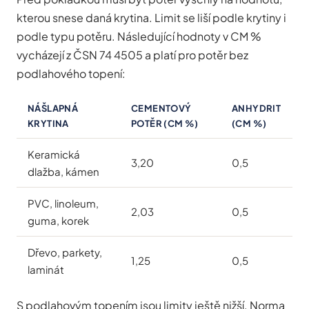
kterou snese daná krytina. Limit se liší podle krytiny i
podle typu potěru. Následující hodnoty v CM %
vycházejí z ČSN 74 4505 a platí pro potěr bez
podlahového topení:
NÁŠLAPNÁ
CEMENTOVÝ
ANHYDRIT
KRYTINA
POTĚR (CM %)
(CM %)
Keramická
3,20
0,5
dlažba, kámen
PVC, linoleum,
2,03
0,5
guma, korek
Dřevo, parkety,
1,25
0,5
laminát
S podlahovým topením jsou limity ještě nižší. Norma