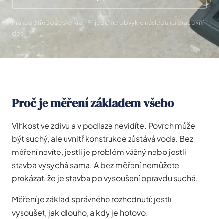
Praha a Středočeský kraj · Přijedeme obvykle následující pracovní
den
Proč je měření základem všeho
Vlhkost ve zdivu a v podlaze nevidíte. Povrch může
být suchý, ale uvnitř konstrukce zůstává voda. Bez
měření nevíte, jestli je problém vážný nebo jestli
stavba vysychá sama. A bez měření nemůžete
prokázat, že je stavba po vysoušení opravdu suchá.
Měření je základ správného rozhodnutí: jestli
vysoušet, jak dlouho, a kdy je hotovo.