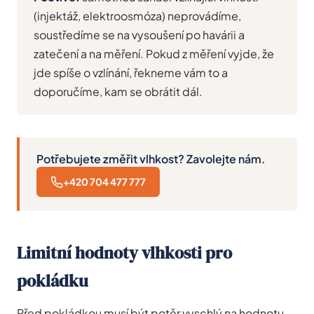
(injektáž, elektroosmóza) neprovádíme,
soustředíme se na vysoušení po havárii a
zatečení a na měření. Pokud z měření vyjde, že
jde spíše o vzlínání, řekneme vám to a
doporučíme, kam se obrátit dál.
Potřebujete změřit vlhkost? Zavolejte nám.
+420 704 477 777
Limitní hodnoty vlhkosti pro
pokládku
Před pokládkou musí být potěr vyschlý na hodnotu,