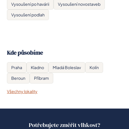
Vysoušení po havárii
Vysoušení novostaveb
Vysoušení podlah
Kde působíme
Praha
Kladno
Mladá Boleslav
Kolín
Beroun
Příbram
Všechny lokality
Potřebujete změřit vlhkost?