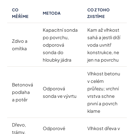
CO
CO Z TOHO
METODA
MĚŘÍME
ZJISTÍME
Kapacitní sonda
Kam až vlhkost
po povrchu,
sahá a jestli drží
Zdivo a
odporová
voda uvnitř
omítka
sonda do
konstrukce, ne
hloubky jádra
jen na povrchu
Vlhkost betonu
v celém
Betonová
Odporová
průřezu; vrchní
podlaha
sonda ve vývrtu
vrstva schne
a potěr
první a povrch
klame
Dřevo,
Odporové
Vlhkost dřeva v
trámy,