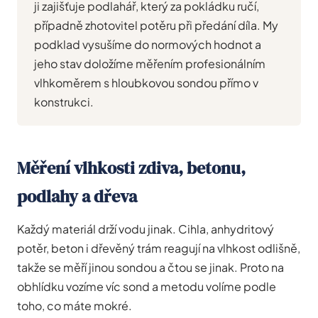
ji zajišťuje podlahář, který za pokládku ručí,
případně zhotovitel potěru při předání díla. My
podklad vysušíme do normových hodnot a
jeho stav doložíme měřením profesionálním
vlhkoměrem s hloubkovou sondou přímo v
konstrukci.
Měření vlhkosti zdiva, betonu,
podlahy a dřeva
Každý materiál drží vodu jinak. Cihla, anhydritový
potěr, beton i dřevěný trám reagují na vlhkost odlišně,
takže se měří jinou sondou a čtou se jinak. Proto na
obhlídku vozíme víc sond a metodu volíme podle
toho, co máte mokré.