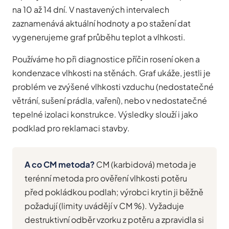
na 10 až 14 dní. V nastavených intervalech
zaznamenává aktuální hodnoty a po stažení dat
vygenerujeme graf průběhu teplot a vlhkosti.
Používáme ho při diagnostice příčin rosení oken a
kondenzace vlhkosti na stěnách. Graf ukáže, jestli je
problém ve zvýšené vlhkosti vzduchu (nedostatečné
větrání, sušení prádla, vaření), nebo v nedostatečné
tepelné izolaci konstrukce. Výsledky slouží i jako
podklad pro reklamaci stavby.
A co CM metoda?
CM (karbidová) metoda je
terénní metoda pro ověření vlhkosti potěru
před pokládkou podlah; výrobci krytin ji běžně
požadují (limity uvádějí v CM %). Vyžaduje
destruktivní odběr vzorku z potěru a zpravidla si