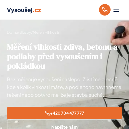
Vysoušej
.cz
Domů
/
Služby
/
Měření vlhkosti
Měření vlhkosti zdiva, betonu a
podlahy před vysoušením i
pokládkou
Bez měření je vysoušení naslepo. Zjistíme přesně,
kde a kolik vlhkosti máte, a podle toho navrhneme
řešení nebo potvrdíme, že je stavba suchá.
+420 704 477 777
Napište nám