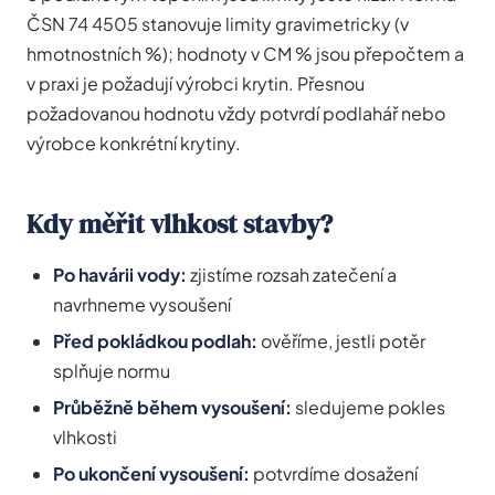
ČSN 74 4505 stanovuje limity gravimetricky (v
hmotnostních %); hodnoty v CM % jsou přepočtem a
v praxi je požadují výrobci krytin. Přesnou
požadovanou hodnotu vždy potvrdí podlahář nebo
výrobce konkrétní krytiny.
Kdy měřit vlhkost stavby?
Po havárii vody:
zjistíme rozsah zatečení a
navrhneme vysoušení
Před pokládkou podlah:
ověříme, jestli potěr
splňuje normu
Průběžně během vysoušení:
sledujeme pokles
vlhkosti
Po ukončení vysoušení:
potvrdíme dosažení