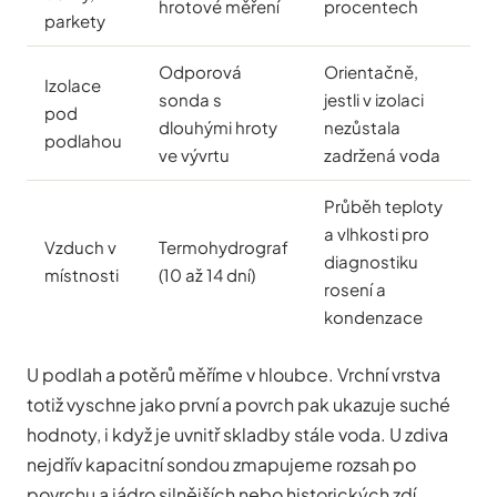
hrotové měření
procentech
parkety
Odporová
Orientačně,
Izolace
sonda s
jestli v izolaci
pod
dlouhými hroty
nezůstala
podlahou
ve vývrtu
zadržená voda
Průběh teploty
a vlhkosti pro
Vzduch v
Termohydrograf
diagnostiku
místnosti
(10 až 14 dní)
rosení a
kondenzace
U podlah a potěrů měříme v hloubce. Vrchní vrstva
totiž vyschne jako první a povrch pak ukazuje suché
hodnoty, i když je uvnitř skladby stále voda. U zdiva
nejdřív kapacitní sondou zmapujeme rozsah po
povrchu a jádro silnějších nebo historických zdí