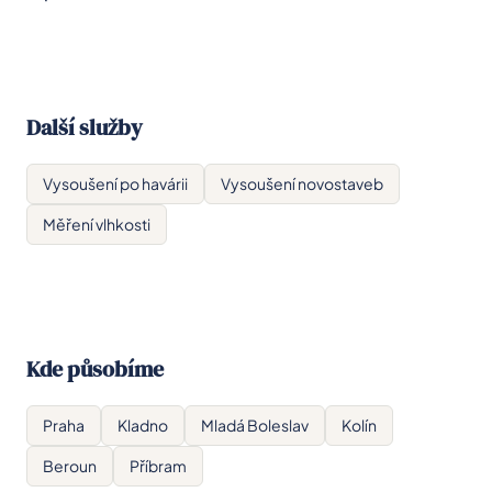
Další služby
Vysoušení po havárii
Vysoušení novostaveb
Měření vlhkosti
Kde působíme
Praha
Kladno
Mladá Boleslav
Kolín
Beroun
Příbram