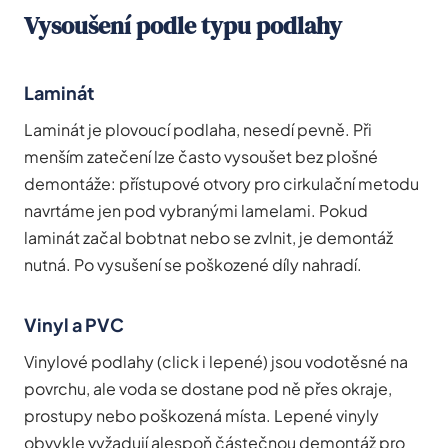
Vysoušení podle typu podlahy
Laminát
Laminát je plovoucí podlaha, nesedí pevně. Při
menším zatečení lze často vysoušet bez plošné
demontáže: přístupové otvory pro cirkulační metodu
navrtáme jen pod vybranými lamelami. Pokud
laminát začal bobtnat nebo se zvlnit, je demontáž
nutná. Po vysušení se poškozené díly nahradí.
Vinyl a PVC
Vinylové podlahy (click i lepené) jsou vodotěsné na
povrchu, ale voda se dostane pod ně přes okraje,
prostupy nebo poškozená místa. Lepené vinyly
obvykle vyžadují alespoň částečnou demontáž pro