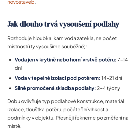
novostaveb
.
Jak dlouho trvá vysoušení podlahy
Rozhoduje hloubka, kam voda zatekla, ne počet
místností (ty vysoušíme souběžně):
Voda jen v krytině nebo horní vrstvě potěru:
7–14
dní
Voda v tepelné izolaci pod potěrem:
14–21 dní
Silně promočená skladba podlahy:
2–4 týdny
Dobu ovlivňuje typ podlahové konstrukce, materiál
izolace, tloušťka potěru, počáteční vlhkost a
podmínky v objektu. Přesněji řekneme po změření na
místě.