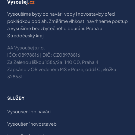
Vysoušej
.cz
Vysoušíme byty po havárii vody i novostavby před
pokládkou podlah. Změříme vlhkost, navrhneme postup
a vysušíme bez zbytečného bourání. Praha a
Středočeský kraj.
AA Vysoušej s.r.o.
IČO: 08978816 | DIČ: CZ08978816
Za Zelenou liškou 1586/2a, 140 00, Praha 4
Zapsáno v OR vedeném MS v Praze, oddíl C, vložka
328631
SLUŽBY
Vysoušení po havárii
Vysoušení novostaveb