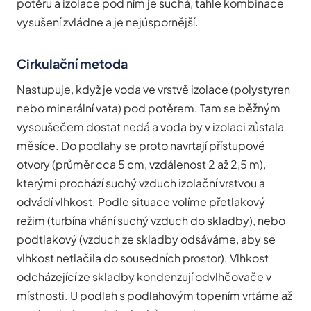
potěru a izolace pod ním je suchá, tahle kombinace
vysušení zvládne a je nejúspornější.
Cirkulační metoda
Nastupuje, když je voda ve vrstvě izolace (polystyren
nebo minerální vata) pod potěrem. Tam se běžným
vysoušečem dostat nedá a voda by v izolaci zůstala
měsíce. Do podlahy se proto navrtají přístupové
otvory (průměr cca 5 cm, vzdálenost 2 až 2,5 m),
kterými prochází suchý vzduch izolační vrstvou a
odvádí vlhkost. Podle situace volíme přetlakový
režim (turbína vhání suchý vzduch do skladby), nebo
podtlakový (vzduch ze skladby odsáváme, aby se
vlhkost netlačila do sousedních prostor). Vlhkost
odcházející ze skladby kondenzují odvlhčovače v
místnosti. U podlah s podlahovým topením vrtáme až