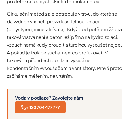
po detekci topných okruhů termokamerou.
Cirkulační metoda ale potřebuje vrstvu, do které se
dá vzduch vhánět: provzdušnitelnou izolaci
(polystyren, minerální vata). Když pod potěrem žádná
taková vrstva není a beton leží přímo na hydroizolaci,
vzduch nemá kudy proudit a turbínou vysoušet nejde.
A pokud je izolace suchá, není co profukovat. V
takových případech podlahu vysušíme
kondenzačním vysoušečem a ventilátory. Právě proto
začínáme měřením, ne vrtáním.
Voda v podlaze? Zavolejte nám.
+420 704 477 777