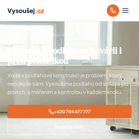
Vysoušej
.cz
Domů
/
Služby
/
Vysoušení podlah
Vysoušení podlah: po havárii i
před pokládkou
Voda v podlahové konstrukci je problém, který
neodejde sám. Vysoušíme podlahu od izolace po
povrch, s měřením a kontrolou v každém kroku.
+420 704 477 777
Napište nám