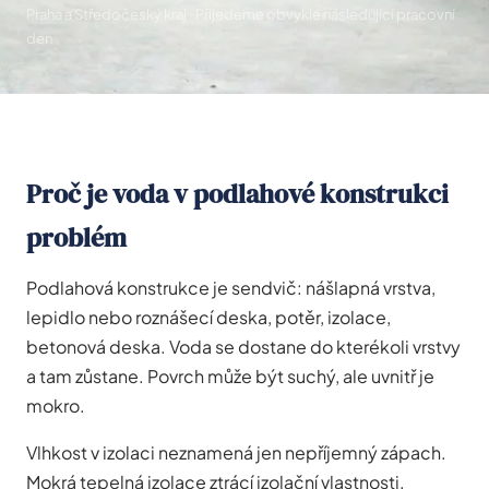
Praha a Středočeský kraj · Přijedeme obvykle následující pracovní
den
Proč je voda v podlahové konstrukci
problém
Podlahová konstrukce je sendvič: nášlapná vrstva,
lepidlo nebo roznášecí deska, potěr, izolace,
betonová deska. Voda se dostane do kterékoli vrstvy
a tam zůstane. Povrch může být suchý, ale uvnitř je
mokro.
Vlhkost v izolaci neznamená jen nepříjemný zápach.
Mokrá tepelná izolace ztrácí izolační vlastnosti.