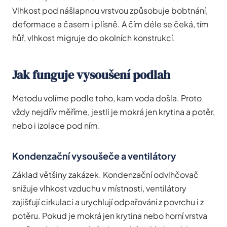
Vlhkost pod nášlapnou vrstvou způsobuje bobtnání,
deformace a časem i plísně. A čím déle se čeká, tím
hůř, vlhkost migruje do okolních konstrukcí.
Jak funguje vysoušení podlah
Metodu volíme podle toho, kam voda došla. Proto
vždy nejdřív měříme, jestli je mokrá jen krytina a potěr,
nebo i izolace pod ním.
Kondenzační vysoušeče a ventilátory
Základ většiny zakázek. Kondenzační odvlhčovač
snižuje vlhkost vzduchu v místnosti, ventilátory
zajišťují cirkulaci a urychlují odpařování z povrchu i z
potěru. Pokud je mokrá jen krytina nebo horní vrstva