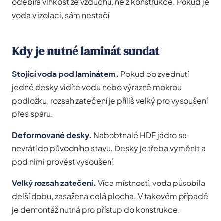
odebírá vlhkost ze vzduchu, ne z konstrukce. Pokud je
voda v izolaci, sám nestačí.
Kdy je nutné laminát sundat
Stojící voda pod laminátem.
Pokud po zvednutí
jedné desky vidíte vodu nebo výrazně mokrou
podložku, rozsah zatečení je příliš velký pro vysoušení
přes spáru.
Deformované desky.
Nabobtnalé HDF jádro se
nevrátí do původního stavu. Desky je třeba vyměnit a
pod nimi provést vysoušení.
Velký rozsah zatečení.
Více místností, voda působila
delší dobu, zasažena celá plocha. V takovém případě
je demontáž nutná pro přístup do konstrukce.