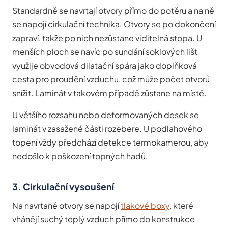
Standardně se navrtají otvory přímo do potěru a na ně
se napojí cirkulační technika. Otvory se po dokončení
zapraví, takže po nich nezůstane viditelná stopa. U
menších ploch se navíc po sundání soklových lišt
využije obvodová dilatační spára jako doplňková
cesta pro proudění vzduchu, což může počet otvorů
snížit. Laminát v takovém případě zůstane na místě.
U většího rozsahu nebo deformovaných desek se
laminát v zasažené části rozebere. U podlahového
topení vždy předchází detekce termokamerou, aby
nedošlo k poškození topných hadů.
3. Cirkulační vysoušení
Na navrtané otvory se napojí
tlakové boxy
, které
vhánějí suchý teplý vzduch přímo do konstrukce