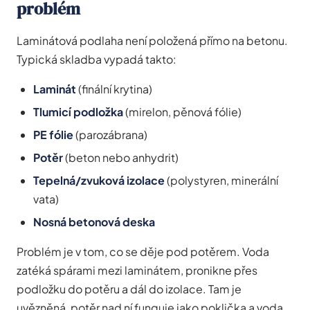
problém
Laminátová podlaha není položená přímo na betonu.
Typická skladba vypadá takto:
Laminát
(finální krytina)
Tlumicí podložka
(mirelon, pěnová fólie)
PE fólie
(parozábrana)
Potěr
(beton nebo anhydrit)
Tepelná/zvuková izolace
(polystyren, minerální
vata)
Nosná betonová deska
Problém je v tom, co se děje pod potěrem. Voda
zatéká spárami mezi laminátem, pronikne přes
podložku do potěru a dál do izolace. Tam je
uvězněná, potěr nad ní funguje jako poklička a voda