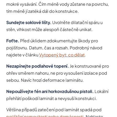
mokré vysávání. Čím méně vody zůstane na povrchu,
tím méně jí zatéká dál do konstrukce.
Sundejte soklové lišty.
Uvolněte dilatační spáru u
stěn, vlhkost může alespoň částečně unikat.
Foťte.
Před úklidem zdokumentujte škody pro
pojišťovnu. Datum, čas a rozsah. Podrobný návod
najdete v článku
Vytopený byt: co dělat
.
Nezapínejte podlahové topení.
Je konstruované pro
ohřev směrem nahoru, ne pro vysoušení izolace pod
sebou. Navíc hrozí deformace laminátu.
Nepoužívejte fén ani horkovzdušnou pistoli.
Lokální
přehřátí poškodí laminát a nevysuší konstrukci.
Většina případů zatečení pod laminát spadá pod
pojištění nemovitosti nebo domácnosti
. Nahlaste