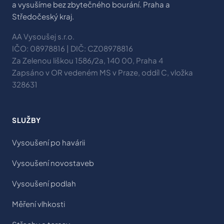
a vysušíme bez zbytečného bourání. Praha a
Středočeský kraj.
AA Vysoušej s.r.o.
IČO: 08978816 | DIČ: CZ08978816
Za Zelenou liškou 1586/2a, 140 00, Praha 4
Zapsáno v OR vedeném MS v Praze, oddíl C, vložka
328631
SLUŽBY
Vysoušení po havárii
Vysoušení novostaveb
Vysoušení podlah
Měření vlhkosti