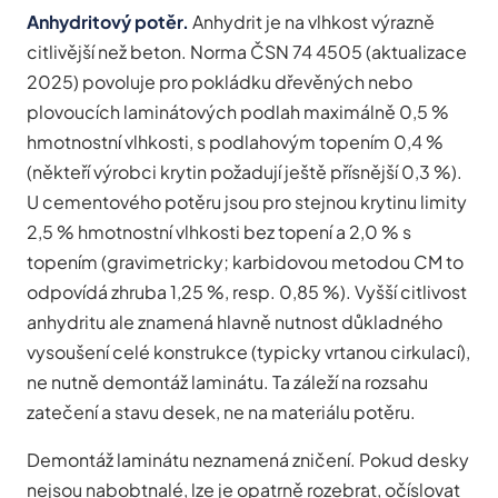
Anhydritový potěr.
Anhydrit je na vlhkost výrazně
citlivější než beton. Norma ČSN 74 4505 (aktualizace
2025) povoluje pro pokládku dřevěných nebo
plovoucích laminátových podlah maximálně 0,5 %
hmotnostní vlhkosti, s podlahovým topením 0,4 %
(někteří výrobci krytin požadují ještě přísnější 0,3 %).
U cementového potěru jsou pro stejnou krytinu limity
2,5 % hmotnostní vlhkosti bez topení a 2,0 % s
topením (gravimetricky; karbidovou metodou CM to
odpovídá zhruba 1,25 %, resp. 0,85 %). Vyšší citlivost
anhydritu ale znamená hlavně nutnost důkladného
vysoušení celé konstrukce (typicky vrtanou cirkulací),
ne nutně demontáž laminátu. Ta záleží na rozsahu
zatečení a stavu desek, ne na materiálu potěru.
Demontáž laminátu neznamená zničení. Pokud desky
nejsou nabobtnalé, lze je opatrně rozebrat, očíslovat