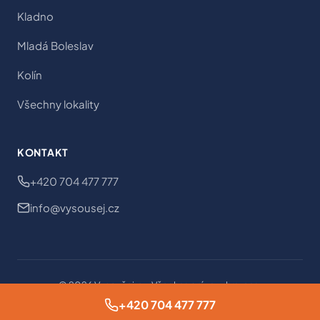
Kladno
Mladá Boleslav
Kolín
Všechny lokality
KONTAKT
+420 704 477 777
info@vysousej.cz
© 2026 Vysoušej.cz. Všechna práva vyhrazena.
Nastavení cookies
Ochrana osobních údajů
Obchodní podmínky
+420 704 477 777