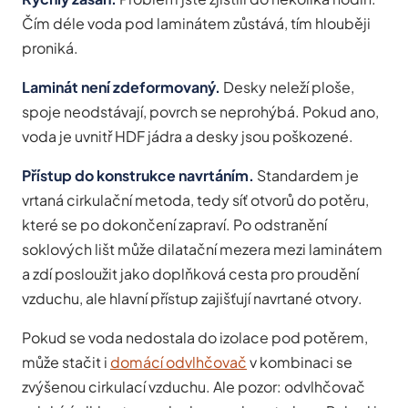
Čím déle voda pod laminátem zůstává, tím hlouběji
proniká.
Laminát není zdeformovaný.
Desky neleží ploše,
spoje neodstávají, povrch se neprohýbá. Pokud ano,
voda je uvnitř HDF jádra a desky jsou poškozené.
Přístup do konstrukce navrtáním.
Standardem je
vrtaná cirkulační metoda, tedy síť otvorů do potěru,
které se po dokončení zapraví. Po odstranění
soklových lišt může dilatační mezera mezi laminátem
a zdí posloužit jako doplňková cesta pro proudění
vzduchu, ale hlavní přístup zajišťují navrtané otvory.
Pokud se voda nedostala do izolace pod potěrem,
může stačit i
domácí odvlhčovač
v kombinaci se
zvýšenou cirkulací vzduchu. Ale pozor: odvlhčovač