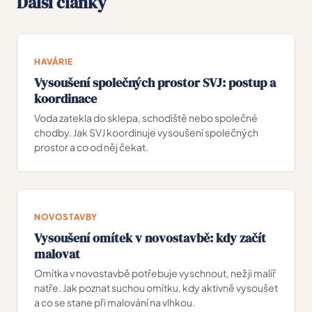
Další články
HAVÁRIE
Vysoušení společných prostor SVJ: postup a
koordinace
Voda zatekla do sklepa, schodiště nebo společné
chodby. Jak SVJ koordinuje vysoušení společných
prostor a co od něj čekat.
NOVOSTAVBY
Vysoušení omítek v novostavbě: kdy začít
malovat
Omítka v novostavbě potřebuje vyschnout, než ji malíř
natře. Jak poznat suchou omítku, kdy aktivně vysoušet
a co se stane při malování na vlhkou.