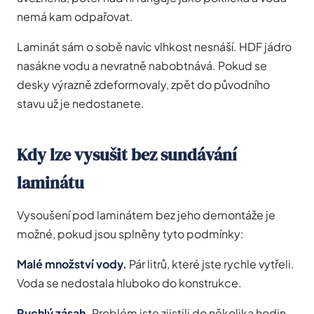
nemá kam odpařovat.
Laminát sám o sobě navíc vlhkost nesnáší. HDF jádro
nasákne vodu a nevratně nabobtnává. Pokud se
desky výrazně zdeformovaly, zpět do původního
stavu už je nedostanete.
Kdy lze vysušit bez sundávání
laminátu
Vysoušení pod laminátem bez jeho demontáže je
možné, pokud jsou splněny tyto podmínky:
Malé množství vody.
Pár litrů, které jste rychle vytřeli.
Voda se nedostala hluboko do konstrukce.
Rychlý zásah.
Problém jste zjistili do několika hodin.