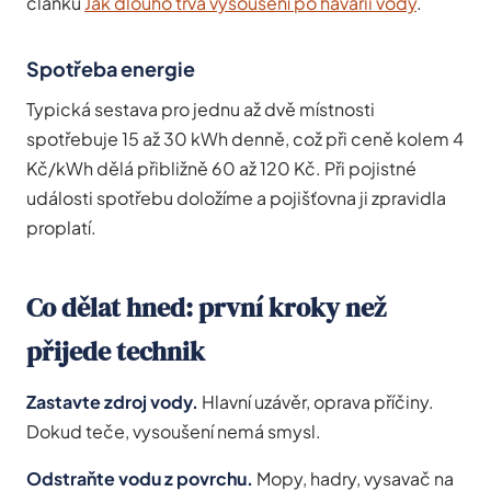
článku
Jak dlouho trvá vysoušení po havárii vody
.
Spotřeba energie
Typická sestava pro jednu až dvě místnosti
spotřebuje 15 až 30 kWh denně, což při ceně kolem 4
Kč/kWh dělá přibližně 60 až 120 Kč. Při pojistné
události spotřebu doložíme a pojišťovna ji zpravidla
proplatí.
Co dělat hned: první kroky než
přijede technik
Zastavte zdroj vody.
Hlavní uzávěr, oprava příčiny.
Dokud teče, vysoušení nemá smysl.
Odstraňte vodu z povrchu.
Mopy, hadry, vysavač na