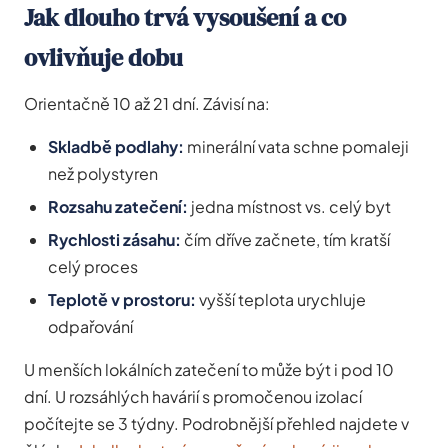
Jak dlouho trvá vysoušení a co
ovlivňuje dobu
Orientačně 10 až 21 dní. Závisí na:
Skladbě podlahy:
minerální vata schne pomaleji
než polystyren
Rozsahu zatečení:
jedna místnost vs. celý byt
Rychlosti zásahu:
čím dříve začnete, tím kratší
celý proces
Teplotě v prostoru:
vyšší teplota urychluje
odpařování
U menších lokálních zatečení to může být i pod 10
dní. U rozsáhlých havárií s promočenou izolací
počítejte se 3 týdny. Podrobnější přehled najdete v