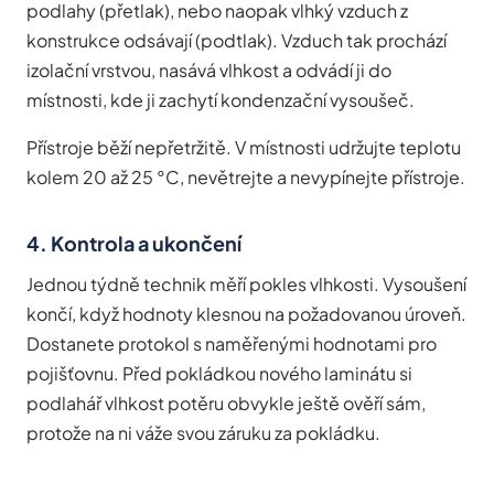
podlahy (přetlak), nebo naopak vlhký vzduch z
konstrukce odsávají (podtlak). Vzduch tak prochází
izolační vrstvou, nasává vlhkost a odvádí ji do
místnosti, kde ji zachytí kondenzační vysoušeč.
Přístroje běží nepřetržitě. V místnosti udržujte teplotu
kolem 20 až 25 °C, nevětrejte a nevypínejte přístroje.
4. Kontrola a ukončení
Jednou týdně technik měří pokles vlhkosti. Vysoušení
končí, když hodnoty klesnou na požadovanou úroveň.
Dostanete protokol s naměřenými hodnotami pro
pojišťovnu. Před pokládkou nového laminátu si
podlahář vlhkost potěru obvykle ještě ověří sám,
protože na ni váže svou záruku za pokládku.