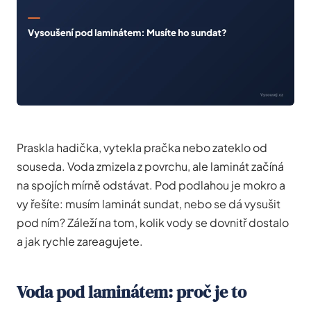
Praskla hadička, vytekla pračka nebo zateklo od
souseda. Voda zmizela z povrchu, ale laminát začíná
na spojích mírně odstávat. Pod podlahou je mokro a
vy řešíte: musím laminát sundat, nebo se dá vysušit
pod ním? Záleží na tom, kolik vody se dovnitř dostalo
a jak rychle zareagujete.
Voda pod laminátem: proč je to