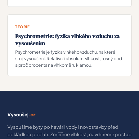
TEORIE
Psychrometrie: fyzika vlhkého vzduchu za
vysoušením
Psychrometrie je fyzika vlhkého vzduchu, na které
stojí vysoušení. Relativní i absolutní vlhkost, rosný bod
a proč procenta na vlhkoměru klamou.
Vysoušej
.cz
Vysoušíme byty po havárii vody i novostavby před
pokládkou podlah. Změříme vlhkost, navrhneme postup