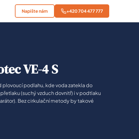
Napište nám
+420 704 477 777
otec VE-4 S
 plovoucí podlahu, kde voda zatekla do
v přetlaku (suchý vzduch dovnitř) i v podtlaku
arátor). Bez cirkulační metody by takové