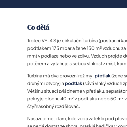
Co dělá
Trotec VE-4 S je cirkulační turbína (postranní
podtlakem 175 mbar a žene 150 m³ vzduchu za
mm) v podlaze nebo ve zdivu. Vzduch projde d
potěrem a vytahuje s sebou vlhkost z míst, ka
Turbína má dva provozní režimy:
přetlak
(žene s
druhými otvory) a
podtlak
(sává vlhký vzduch z
Většinu situací zvládneme v přetlaku, separáto
pokryje plochu 40 m² v podtlaku nebo 50 m² v p
čtyřnásobný rozdělovač.
Nasazujeme ji tam, kde voda zatekla pod plov
se nedá dostat ze shora: prasklá hadička v ko