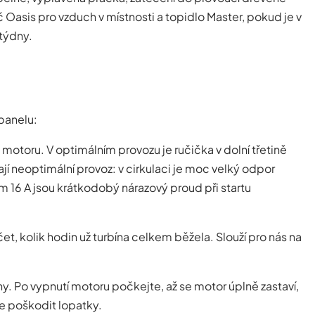
 Oasis pro vzduch v místnosti a topidlo Master, pokud je v
 týdny.
panelu:
motoru. V optimálním provozu je ručička v dolní třetině
í neoptimální provoz: v cirkulaci je moc velký odpor
 16 A jsou krátkodobý nárazový proud při startu
, kolik hodin už turbína celkem běžela. Slouží pro nás na
ny. Po vypnutí motoru počkejte, až se motor úplně zastaví,
e poškodit lopatky.