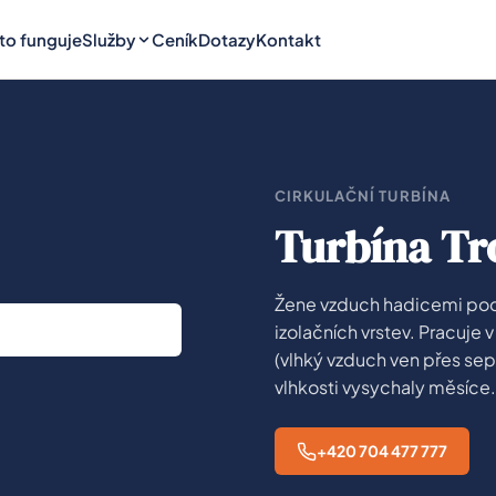
 to funguje
Služby
Ceník
Dotazy
Kontakt
CIRKULAČNÍ TURBÍNA
Turbína Tr
Žene vzduch hadicemi pod
izolačních vrstev. Pracuje 
(vlhký vzduch ven přes sep
vlhkosti vysychaly měsíce.
+420 704 477 777