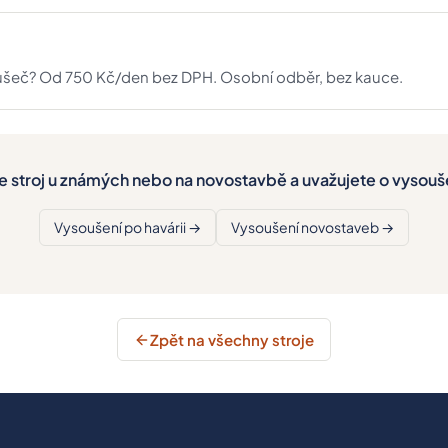
soušeč? Od 750 Kč/den bez DPH. Osobní odběr, bez kauce.
le stroj u známých nebo na novostavbě a uvažujete o vysouše
Vysoušení po havárii →
Vysoušení novostaveb →
Zpět na všechny stroje