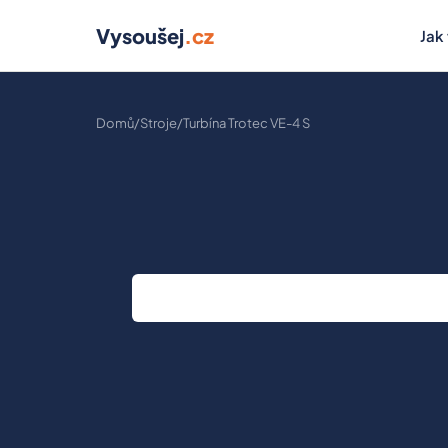
Vysoušej
.cz
Jak
Domů
/
Stroje
/
Turbína Trotec VE-4 S