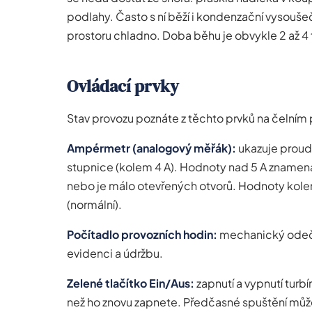
podlahy. Často s ní běží i kondenzační vysoušeč
prostoru chladno. Doba běhu je obvykle 2 až 4
Ovládací prvky
Stav provozu poznáte z těchto prvků na čelním 
Ampérmetr (analogový měřák):
ukazuje proud 
stupnice (kolem 4 A). Hodnoty nad 5 A znamenaj
nebo je málo otevřených otvorů. Hodnoty kolem
(normální).
Počítadlo provozních hodin:
mechanický odečet
evidenci a údržbu.
Zelené tlačítko Ein/Aus:
zapnutí a vypnutí turbí
než ho znovu zapnete. Předčasné spuštění můž