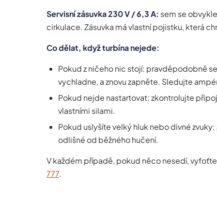
Servisní zásuvka 230 V / 6,3 A:
sem se obvykle 
cirkulace. Zásuvka má vlastní pojistku, která ch
Co dělat, když turbína nejede:
Pokud z ničeho nic stojí: pravděpodobně se
vychladne, a znovu zapněte. Sledujte ampé
Pokud nejde nastartovat: zkontrolujte připoj
vlastními silami.
Pokud uslyšíte velký hluk nebo divné zvuky:
odlišné od běžného hučení.
V každém případě, pokud něco nesedí, vyfoťte
777
.