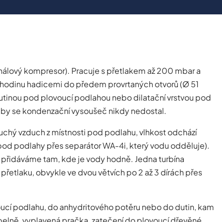
 kanálový kompresor). Pracuje s přetlakem až 200 mbar a
 hodinu hadicemi do předem provrtaných otvorů (Ø 51
utinou pod plovoucí podlahou nebo dilatační vrstvou pod
m by se kondenzační vysoušeč nikdy nedostal.
uchý vzduch z místnosti pod podlahu, vlhkost odchází
pod podlahy přes separátor WA-4i, který vodu odděluje).
r přidáváme tam, kde je vody hodně. Jedna turbína
řetlaku, obvykle ve dvou větvích po 2 až 3 dírách přes
oucí podlahu, do anhydritového potěru nebo do dutin, kam
upelně, vyplavená pračka, zatečení do plovoucí dřevěné