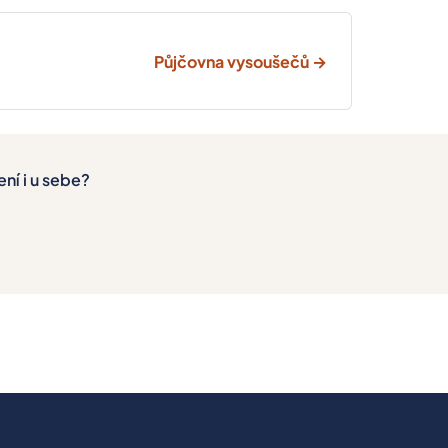
Půjčovna vysoušečů →
ní i u sebe?