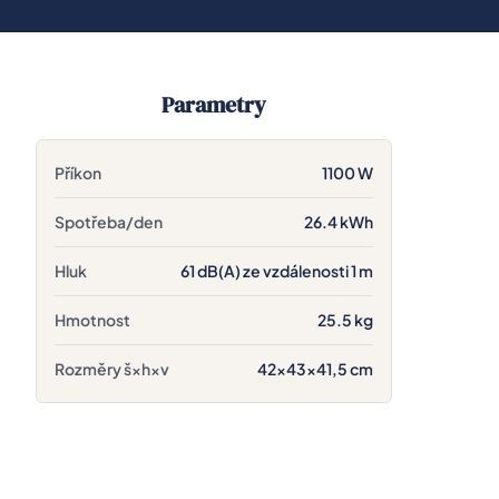
Parametry
Příkon
1100 W
Spotřeba/den
26.4 kWh
Hluk
61 dB(A) ze vzdálenosti 1 m
Hmotnost
25.5 kg
Rozměry š×h×v
42×43×41,5 cm