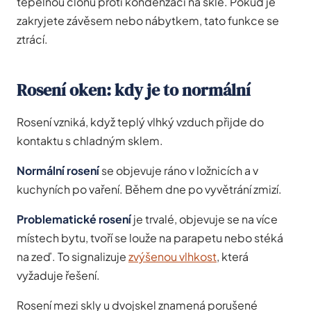
tepelnou clonu proti kondenzaci na skle. Pokud je
zakryjete závěsem nebo nábytkem, tato funkce se
ztrácí.
Rosení oken: kdy je to normální
Rosení vzniká, když teplý vlhký vzduch přijde do
kontaktu s chladným sklem.
Normální rosení
se objevuje ráno v ložnicích a v
kuchyních po vaření. Během dne po vyvětrání zmizí.
Problematické rosení
je trvalé, objevuje se na více
místech bytu, tvoří se louže na parapetu nebo stéká
na zeď. To signalizuje
zvýšenou vlhkost
, která
vyžaduje řešení.
Rosení mezi skly u dvojskel znamená porušené