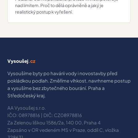
nad limitem. Proč to dělá oprávněně a jaký je
realistický postup k vyřešení.
Vysoušej
.cz
Vysoušíme byty po havárii vody i novostavby před
pokládkou podlah. Změříme vlhkost, navrhneme postup
a vysušíme bez zbytečného bourání. Praha a
Středočeský kraj.
AA Vysoušej s.r.o.
IČO: 08978816 | DIČ: CZ08978816
Za Zelenou liškou 1586/2a, 140 00, Praha 4
Zapsáno v OR vedeném MS v Praze, oddíl C, vložka
328631