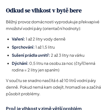
Odkud se vlhkost v bytě bere
Běžný provoz domácnosti vyprodukuje překvapivé
množství vodní páry (orientační hodnoty):
Vaření:
1 až 2 litry vody denně
Sprchování:
1 až 1,5 litru
Sušení prádla uvnitř:
2 až 3 litry na várku
Dýchání:
0,5 litru na osobu za noc (čtyřčlenná
rodina = 2 litry jen spaním)
V součtu se snadno nasčítá 6 až 10 litrů vodní páry
denně. Pokud nemá kam odejít, hromadí se a začíná
působit problémy.
Proč je vlhkost v zimě větší problém