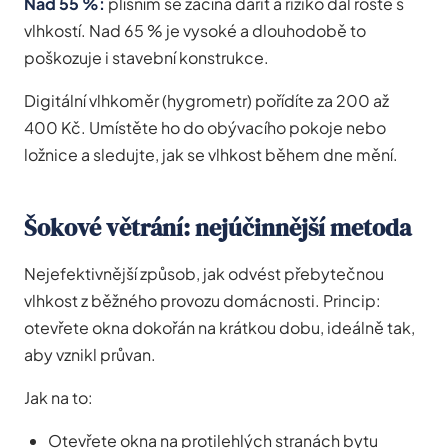
Nad 55 %:
plísním se začíná dařit a riziko dál roste s
vlhkostí. Nad 65 % je vysoké a dlouhodobě to
poškozuje i stavební konstrukce.
Digitální vlhkoměr (hygrometr) pořídíte za 200 až
400 Kč. Umístěte ho do obývacího pokoje nebo
ložnice a sledujte, jak se vlhkost během dne mění.
Šokové větrání: nejúčinnější metoda
Nejefektivnější způsob, jak odvést přebytečnou
vlhkost z běžného provozu domácnosti. Princip:
otevřete okna dokořán na krátkou dobu, ideálně tak,
aby vznikl průvan.
Jak na to:
Otevřete okna na protilehlých stranách bytu