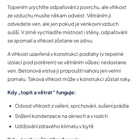
Topením urychlíte odpařování z povrchu, ale vlhkost
ze vzduchu musíte někam odvést. Větráním ji
odvedete ven, ale jen pokud je venkovní vzduch
sušší. V zimě vychladíte místnost i stěny, odpařování
se zpomalí a vlhkost zůstane ve zdivu.
A vlhkost uzavřená v konstrukci podlahy (v tepelné
izolaci pod potěrem) se větráním vůbec nedostane
ven. Betonová vrstva ji propouští nahoru jen velmi
pomalu. Taková vlhkost může v konstrukci zůstat roky.
Kdy „topit a větrat” funguje:
Odvod vlhkosti z vaření, sprchování, sušení prádla
Snížení kondenzace na oknech a v rozích
Udržování zdravého klimatu v bytě