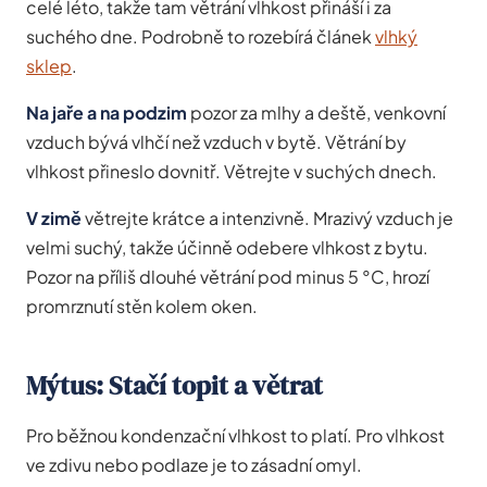
celé léto, takže tam větrání vlhkost přináší i za
suchého dne. Podrobně to rozebírá článek
vlhký
sklep
.
Na jaře a na podzim
pozor za mlhy a deště, venkovní
vzduch bývá vlhčí než vzduch v bytě. Větrání by
vlhkost přineslo dovnitř. Větrejte v suchých dnech.
V zimě
větrejte krátce a intenzivně. Mrazivý vzduch je
velmi suchý, takže účinně odebere vlhkost z bytu.
Pozor na příliš dlouhé větrání pod minus 5 °C, hrozí
promrznutí stěn kolem oken.
Mýtus: Stačí topit a větrat
Pro běžnou kondenzační vlhkost to platí. Pro vlhkost
ve zdivu nebo podlaze je to zásadní omyl.