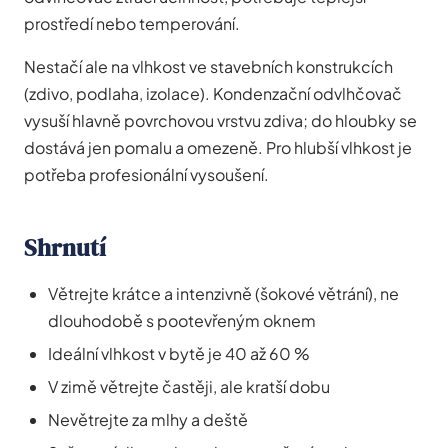
prostředí nebo temperování.
Nestačí ale na vlhkost ve stavebních konstrukcích
(zdivo, podlaha, izolace). Kondenzační odvlhčovač
vysuší hlavně povrchovou vrstvu zdiva; do hloubky se
dostává jen pomalu a omezeně. Pro hlubší vlhkost je
potřeba profesionální vysoušení.
Shrnutí
Větrejte krátce a intenzivně (šokové větrání), ne
dlouhodobě s pootevřeným oknem
Ideální vlhkost v bytě je 40 až 60 %
V zimě větrejte častěji, ale kratší dobu
Nevětrejte za mlhy a deště