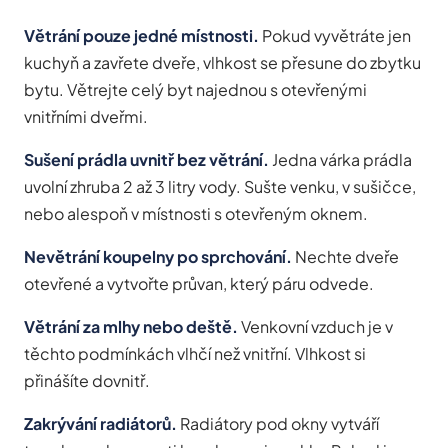
Větrání pouze jedné místnosti.
Pokud vyvětráte jen
kuchyň a zavřete dveře, vlhkost se přesune do zbytku
bytu. Větrejte celý byt najednou s otevřenými
vnitřními dveřmi.
Sušení prádla uvnitř bez větrání.
Jedna várka prádla
uvolní zhruba 2 až 3 litry vody. Sušte venku, v sušičce,
nebo alespoň v místnosti s otevřeným oknem.
Nevětrání koupelny po sprchování.
Nechte dveře
otevřené a vytvořte průvan, který páru odvede.
Větrání za mlhy nebo deště.
Venkovní vzduch je v
těchto podmínkách vlhčí než vnitřní. Vlhkost si
přinášíte dovnitř.
Zakrývání radiátorů.
Radiátory pod okny vytváří