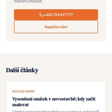
měření vlhkosti
.
+420 704 477 777
Napište nám
Další články
NOVOSTAVBY
Vysoušení omítek v novostavbě: kdy začít
malovat
Omítka v novostavbě potřebuje vyschnout, než ji malíř