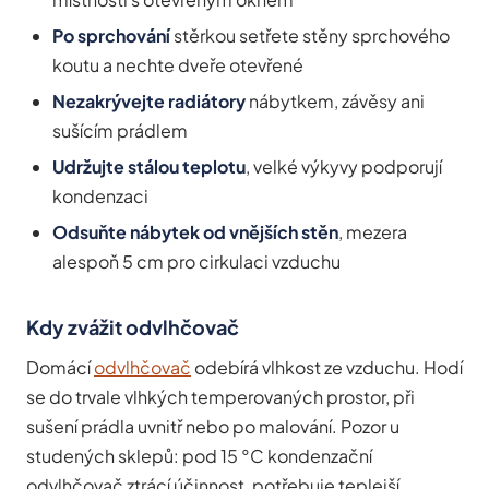
Po sprchování
stěrkou setřete stěny sprchového
koutu a nechte dveře otevřené
Nezakrývejte radiátory
nábytkem, závěsy ani
sušícím prádlem
Udržujte stálou teplotu
, velké výkyvy podporují
kondenzaci
Odsuňte nábytek od vnějších stěn
, mezera
alespoň 5 cm pro cirkulaci vzduchu
Kdy zvážit odvlhčovač
Domácí
odvlhčovač
odebírá vlhkost ze vzduchu. Hodí
se do trvale vlhkých temperovaných prostor, při
sušení prádla uvnitř nebo po malování. Pozor u
studených sklepů: pod 15 °C kondenzační
odvlhčovač ztrácí účinnost, potřebuje teplejší