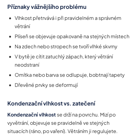
Příznaky vážnějšího problému
Vlhkost přetrvává i při pravidelném a správném
větrání
Plíseň se objevuje opakovaně na stejných místech
Na zdech nebo stropech se tvoří vlhké skvrny
V bytě je cítit zatuchlý zápach, který větrání
neodstraní
Omítka nebo barva se odlupuje, bobtnají tapety
Dřevěné prvky se deformují
Kondenzační vlhkost vs. zatečení
Kondenzační vlhkost
se drží na povrchu. Mizí po
vyvětrání, objevuje se pravidelně ve stejných
situacích (ráno, po vaření). Větráním ji regulujete.