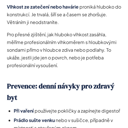
Vlhkost ze zatečení nebo havárie
proniká hluboko do
konstrukcí. Je trvalá, šíří se a časem se zhoršuje.
Větráním ji neodstraníte.
Pro přesné zjištění, jak hluboko vlhkost zasáhla,
měříme profesionálním vlhkoměrem s hloubkovými
sondami přímo v hloubce zdiva nebo podlahy. To
ukáže, jestli jde jen o povrch, nebo je potřeba
profesionální vysoušení.
Prevence: denní návyky pro zdravý
byt
Při vaření
používejte pokličky a zapínejte digestoř
Prádlo sušte venku
nebo v sušičce, případně v
místnosti s otevřeným oknem