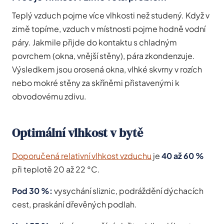
Teplý vzduch pojme více vlhkosti než studený. Když v
zimě topíme, vzduch v místnosti pojme hodně vodní
páry. Jakmile přijde do kontaktu s chladným
povrchem (okna, vnější stěny), pára zkondenzuje.
Výsledkem jsou orosená okna, vlhké skvrny v rozích
nebo mokré stěny za skříněmi přistavenými k
obvodovému zdivu.
Optimální vlhkost v bytě
Doporučená relativní vlhkost vzduchu
je
40 až 60 %
při teplotě 20 až 22 °C.
Pod 30 %:
vysychání sliznic, podráždění dýchacích
cest, praskání dřevěných podlah.