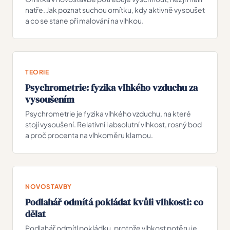
natře. Jak poznat suchou omítku, kdy aktivně vysoušet
a co se stane při malování na vlhkou.
TEORIE
Psychrometrie: fyzika vlhkého vzduchu za
vysoušením
Psychrometrie je fyzika vlhkého vzduchu, na které
stojí vysoušení. Relativní i absolutní vlhkost, rosný bod
a proč procenta na vlhkoměru klamou.
NOVOSTAVBY
Podlahář odmítá pokládat kvůli vlhkosti: co
dělat
Podlahář odmítl pokládku, protože vlhkost potěru je