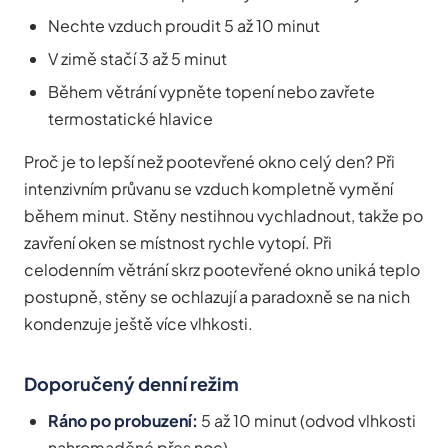
Nechte vzduch proudit 5 až 10 minut
V zimě stačí 3 až 5 minut
Během větrání vypněte topení nebo zavřete
termostatické hlavice
Proč je to lepší než pootevřené okno celý den? Při
intenzivním průvanu se vzduch kompletně vymění
během minut. Stěny nestihnou vychladnout, takže po
zavření oken se místnost rychle vytopí. Při
celodenním větrání skrz pootevřené okno uniká teplo
postupně, stěny se ochlazují a paradoxně se na nich
kondenzuje ještě více vlhkosti.
Doporučený denní režim
Ráno po probuzení:
5 až 10 minut (odvod vlhkosti
nahromaděné přes noc)