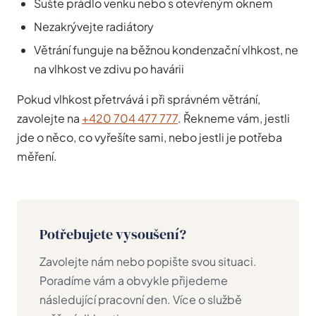
Sušte prádlo venku nebo s otevřeným oknem
Nezakrývejte radiátory
Větrání funguje na běžnou kondenzační vlhkost, ne
na vlhkost ve zdivu po havárii
Pokud vlhkost přetrvává i při správném větrání,
zavolejte na
+420 704 477 777
. Řekneme vám, jestli
jde o něco, co vyřešíte sami, nebo jestli je potřeba
měření.
Potřebujete vysoušení?
Zavolejte nám nebo popište svou situaci.
Poradíme vám a obvykle přijedeme
následující pracovní den. Více o službě