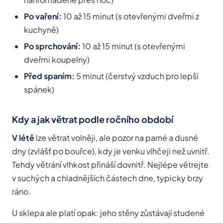
Po vaření:
10 až 15 minut (s otevřenými dveřmi z
kuchyně)
Po sprchování:
10 až 15 minut (s otevřenými
dveřmi koupelny)
Před spaním:
5 minut (čerstvý vzduch pro lepší
spánek)
Kdy a jak větrat podle ročního období
V létě
lze větrat volněji, ale pozor na parné a dusné
dny (zvlášť po bouřce), kdy je venku vlhčeji než uvnitř.
Tehdy větrání vlhkost přináší dovnitř. Nejlépe větrejte
v suchých a chladnějších částech dne, typicky brzy
ráno.
U sklepa ale platí opak: jeho stěny zůstávají studené