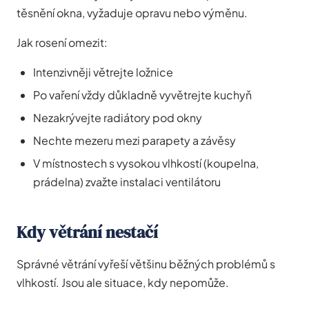
těsnění okna, vyžaduje opravu nebo výměnu.
Jak rosení omezit:
Intenzivněji větrejte ložnice
Po vaření vždy důkladně vyvětrejte kuchyň
Nezakrývejte radiátory pod okny
Nechte mezeru mezi parapety a závěsy
V místnostech s vysokou vlhkostí (koupelna,
prádelna) zvažte instalaci ventilátoru
Kdy větrání nestačí
Správné větrání vyřeší většinu běžných problémů s
vlhkostí. Jsou ale situace, kdy nepomůže.