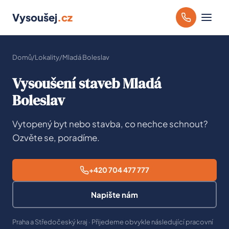
Vysoušej
.cz
Domů
/
Lokality
/
Mladá Boleslav
Vysoušení staveb Mladá
Boleslav
Vytopený byt nebo stavba, co nechce schnout?
Ozvěte se, poradíme.
+420 704 477 777
Napište nám
Praha a Středočeský kraj · Přijedeme obvykle následující pracovní