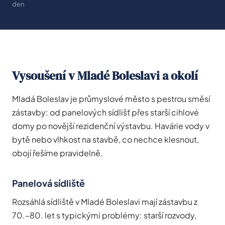
den
Vysoušení v Mladé Boleslavi a okolí
Mladá Boleslav je průmyslové město s pestrou směsí
zástavby: od panelových sídlišť přes starší cihlové
domy po novější rezidenční výstavbu. Havárie vody v
bytě nebo vlhkost na stavbě, co nechce klesnout,
obojí řešíme pravidelně.
Panelová sídliště
Rozsáhlá sídliště v Mladé Boleslavi mají zástavbu z
70.–80. let s typickými problémy: starší rozvody,