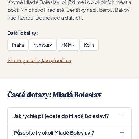
Kromě Mladé Boleslavi přijíždíme i do okolních měst a
obcí: Mnichovo Hradiště, Benátky nad Jizerou, Bakov
nad Jizerou, Dobrovice a dalších.
Další lokality:
Praha
Nymburk
Mělník
Kolín
Všechny lokality, kde působíme
Časté dotazy: Mladá Boleslav
Jak rychle přijedete do Mladé Boleslavi?
Z Prahy do Mladé Boleslavi je to cca 45–55 minut
Působíte i v okolí Mladé Boleslavi?
po D10. Po domluvě obvykle přijedeme následující