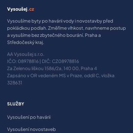
Vysoušej
.cz
Vysoušíme byty po havárii vody i novostavby před
pokládkou podlah. Změříme vlhkost, navrhneme postup
a vysušíme bez zbytečného bourání. Praha a
Středočeský kraj.
AA Vysoušej s.r.o.
IČO: 08978816 | DIČ: CZ08978816
Za Zelenou liškou 1586/2a, 140 00, Praha 4
Zapsáno v OR vedeném MS v Praze, oddíl C, vložka
328631
SLUŽBY
Vysoušení po havárii
Vysoušení novostaveb