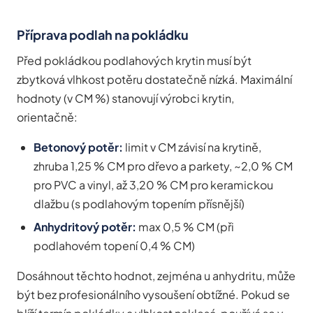
Příprava podlah na pokládku
Před pokládkou podlahových krytin musí být
zbytková vlhkost potěru dostatečně nízká. Maximální
hodnoty (v CM %) stanovují výrobci krytin,
orientačně:
Betonový potěr:
limit v CM závisí na krytině,
zhruba 1,25 % CM pro dřevo a parkety, ~2,0 % CM
pro PVC a vinyl, až 3,20 % CM pro keramickou
dlažbu (s podlahovým topením přísnější)
Anhydritový potěr:
max 0,5 % CM (při
podlahovém topení 0,4 % CM)
Dosáhnout těchto hodnot, zejména u anhydritu, může
být bez profesionálního vysoušení obtížné. Pokud se