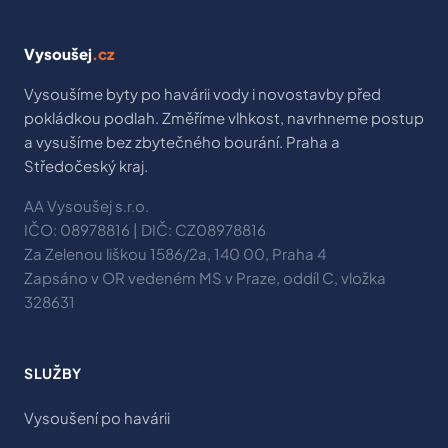
Vysoušej
.cz
Vysoušíme byty po havárii vody i novostavby před
pokládkou podlah. Změříme vlhkost, navrhneme postup
a vysušíme bez zbytečného bourání. Praha a
Středočeský kraj.
AA Vysoušej s.r.o.
IČO: 08978816 | DIČ: CZ08978816
Za Zelenou liškou 1586/2a, 140 00, Praha 4
Zapsáno v OR vedeném MS v Praze, oddíl C, vložka
328631
SLUŽBY
Vysoušení po havárii