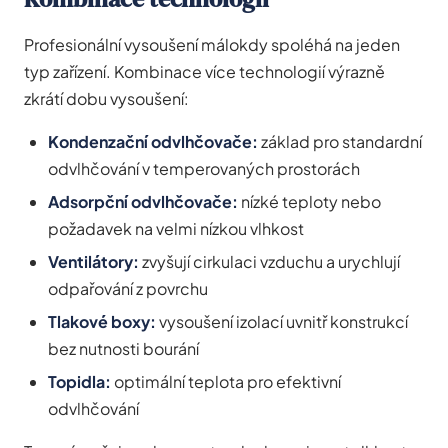
Profesionální vysoušení málokdy spoléhá na jeden
typ zařízení. Kombinace více technologií výrazně
zkrátí dobu vysoušení:
Kondenzační odvlhčovače:
základ pro standardní
odvlhčování v temperovaných prostorách
Adsorpční odvlhčovače:
nízké teploty nebo
požadavek na velmi nízkou vlhkost
Ventilátory:
zvyšují cirkulaci vzduchu a urychlují
odpařování z povrchu
Tlakové boxy:
vysoušení izolací uvnitř konstrukcí
bez nutnosti bourání
Topidla:
optimální teplota pro efektivní
odvlhčování