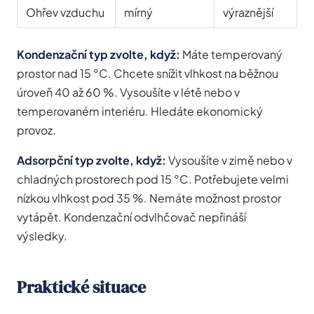
Ohřev vzduchu
mírný
výraznější
Kondenzační typ zvolte, když:
Máte temperovaný
prostor nad 15 °C. Chcete snížit vlhkost na běžnou
úroveň 40 až 60 %. Vysoušíte v létě nebo v
temperovaném interiéru. Hledáte ekonomický
provoz.
Adsorpční typ zvolte, když:
Vysoušíte v zimě nebo v
chladných prostorech pod 15 °C. Potřebujete velmi
nízkou vlhkost pod 35 %. Nemáte možnost prostor
vytápět. Kondenzační odvlhčovač nepřináší
výsledky.
Praktické situace