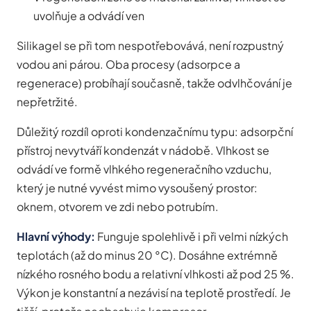
uvolňuje a odvádí ven
Silikagel se při tom nespotřebovává, není rozpustný
vodou ani párou. Oba procesy (adsorpce a
regenerace) probíhají současně, takže odvlhčování je
nepřetržité.
Důležitý rozdíl oproti kondenzačnímu typu: adsorpční
přístroj nevytváří kondenzát v nádobě. Vlhkost se
odvádí ve formě vlhkého regeneračního vzduchu,
který je nutné vyvést mimo vysoušený prostor:
oknem, otvorem ve zdi nebo potrubím.
Hlavní výhody:
Funguje spolehlivě i při velmi nízkých
teplotách (až do minus 20 °C). Dosáhne extrémně
nízkého rosného bodu a relativní vlhkosti až pod 25 %.
Výkon je konstantní a nezávisí na teplotě prostředí. Je