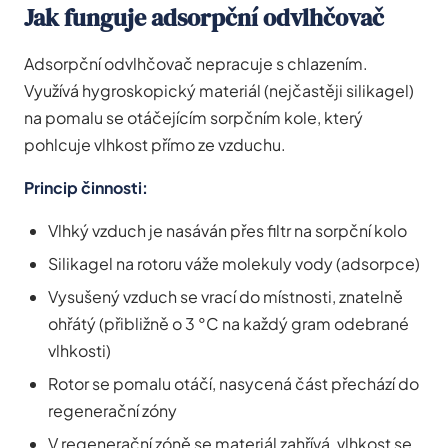
Jak funguje adsorpční odvlhčovač
Adsorpční odvlhčovač nepracuje s chlazením.
Využívá hygroskopický materiál (nejčastěji silikagel)
na pomalu se otáčejícím sorpčním kole, který
pohlcuje vlhkost přímo ze vzduchu.
Princip činnosti:
Vlhký vzduch je nasáván přes filtr na sorpční kolo
Silikagel na rotoru váže molekuly vody (adsorpce)
Vysušený vzduch se vrací do místnosti, znatelně
ohřátý (přibližně o 3 °C na každý gram odebrané
vlhkosti)
Rotor se pomalu otáčí, nasycená část přechází do
regenerační zóny
V regenerační zóně se materiál zahřívá, vlhkost se