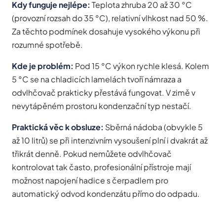
Kdy funguje nejlépe:
Teplota zhruba 20 až 30 °C
(provozní rozsah do 35 °C), relativní vlhkost nad 50 %.
Za těchto podmínek dosahuje vysokého výkonu při
rozumné spotřebě.
Kde je problém:
Pod 15 °C výkon rychle klesá. Kolem
5 °C se na chladicích lamelách tvoří námraza a
odvlhčovač prakticky přestává fungovat. V zimě v
nevytápěném prostoru kondenzační typ nestačí.
Praktická věc k obsluze:
Sběrná nádoba (obvykle 5
až 10 litrů) se při intenzivním vysoušení plní i dvakrát až
třikrát denně. Pokud nemůžete odvlhčovač
kontrolovat tak často, profesionální přístroje mají
možnost napojení hadice s čerpadlem pro
automatický odvod kondenzátu přímo do odpadu.