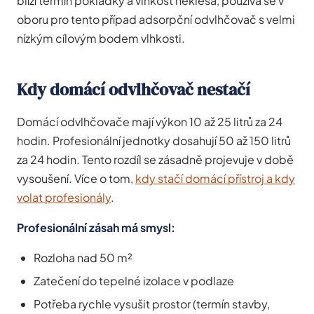
blíží termín pokládky a vlhkost neklesá, používá se v
oboru pro tento případ adsorpční odvlhčovač s velmi
nízkým cílovým bodem vlhkosti.
Kdy domácí odvlhčovač nestačí
Domácí odvlhčovače mají výkon 10 až 25 litrů za 24
hodin. Profesionální jednotky dosahují 50 až 150 litrů
za 24 hodin. Tento rozdíl se zásadně projevuje v době
vysoušení. Více o tom,
kdy stačí domácí přístroj a kdy
volat profesionály
.
Profesionální zásah má smysl:
Rozloha nad 50 m²
Zatečení do tepelné izolace v podlaze
Potřeba rychle vysušit prostor (termín stavby,