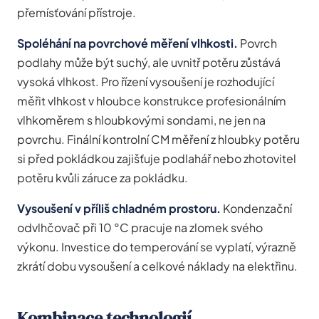
přemísťování přístroje.
Spoléhání na povrchové měření vlhkosti.
Povrch
podlahy může být suchý, ale uvnitř potěru zůstává
vysoká vlhkost. Pro řízení vysoušení je rozhodující
měřit vlhkost v hloubce konstrukce profesionálním
vlhkoměrem s hloubkovými sondami, ne jen na
povrchu. Finální kontrolní CM měření z hloubky potěru
si před pokládkou zajišťuje podlahář nebo zhotovitel
potěru kvůli záruce za pokládku.
Vysoušení v příliš chladném prostoru.
Kondenzační
odvlhčovač při 10 °C pracuje na zlomek svého
výkonu. Investice do temperování se vyplatí, výrazně
zkrátí dobu vysoušení a celkové náklady na elektřinu.
Kombinace technologií