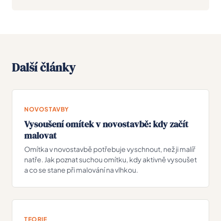
Další články
NOVOSTAVBY
Vysoušení omítek v novostavbě: kdy začít
malovat
Omítka v novostavbě potřebuje vyschnout, než ji malíř
natře. Jak poznat suchou omítku, kdy aktivně vysoušet
a co se stane při malování na vlhkou.
TEORIE