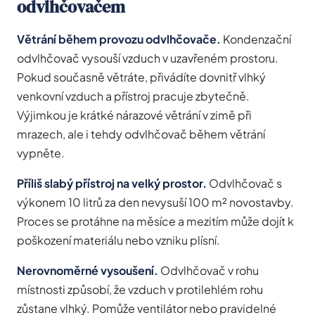
odvlhčovačem
Větrání během provozu odvlhčovače.
Kondenzační
odvlhčovač vysouší vzduch v uzavřeném prostoru.
Pokud současně větráte, přivádíte dovnitř vlhký
venkovní vzduch a přístroj pracuje zbytečně.
Výjimkou je krátké nárazové větrání v zimě při
mrazech, ale i tehdy odvlhčovač během větrání
vypněte.
Příliš slabý přístroj na velký prostor.
Odvlhčovač s
výkonem 10 litrů za den nevysuší 100 m² novostavby.
Proces se protáhne na měsíce a mezitím může dojít k
poškození materiálu nebo vzniku plísní.
Nerovnoměrné vysoušení.
Odvlhčovač v rohu
místnosti způsobí, že vzduch v protilehlém rohu
zůstane vlhký. Pomůže ventilátor nebo pravidelné