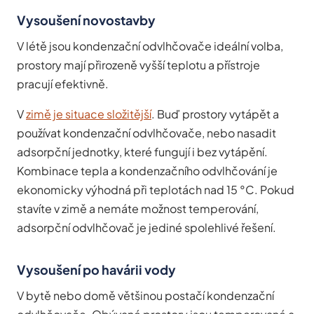
Vysoušení novostavby
V létě jsou kondenzační odvlhčovače ideální volba,
prostory mají přirozeně vyšší teplotu a přístroje
pracují efektivně.
V
zimě je situace složitější
. Buď prostory vytápět a
používat kondenzační odvlhčovače, nebo nasadit
adsorpční jednotky, které fungují i bez vytápění.
Kombinace tepla a kondenzačního odvlhčování je
ekonomicky výhodná při teplotách nad 15 °C. Pokud
stavíte v zimě a nemáte možnost temperování,
adsorpční odvlhčovač je jediné spolehlivé řešení.
Vysoušení po havárii vody
V bytě nebo domě většinou postačí kondenzační