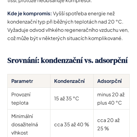
tišší, protože neobsahuje kompresor.
Kde je kompromis:
Vyšší spotřeba energie než
kondenzační typ při běžných teplotách nad 20 °C.
Vyžaduje odvod vlhkého regeneračního vzduchu ven,
což může být v některých situacích komplikované.
Srovnání: kondenzační vs. adsorpční
Parametr
Kondenzační
Adsorpční
Provozní
minus 20 až
15 až 35 °C
teplota
plus 40 °C
Minimální
cca 20 až
dosažitelná
cca 35 až 40 %
25 %
vlhkost