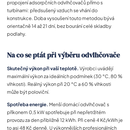
propojení adsorpčních odvlhčovačů přímo s
turbínami: předsušený vzduch se vhání do
konstrukce. Doba vysoušení touto metodou bývá
orientačně 14 až 21 dní, bez bourání celé skladby
podlahy.
Na co se ptát při výběru odvlhčovače
Skutečný výkon při vaší teplotě.
Výrobci uvádějí
maximální výkon za ideálních podmínek (30 °C, 80 %
vlhkosti). Reálný výkon při 20 °C a 60 % vlhkosti
může být poloviční.
Spotřeba energie.
Menší domácí odvlhčovač s
příkonem 0,5 kW spotřebuje při nepřetržitém
provozu za den přibližně 12 kWh. Při ceně 4 Kč/kWh je
to asi 48 Kč denně. U výkonnějších profesionálních