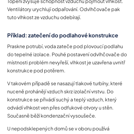
Topení zvyšuje schopnost vzduchu pojmout vlhkost.
Ventilátory urychlují odpařování. Odvlhčovače pak
tuto vlhkost ze vzduchu odebírají.
Příklad: zatečení do podlahové konstrukce
Praskne potrubí, voda zateče pod plovoucí podlahu
do tepelné izolace. Pouhé postavení odvlhčovače do
místnosti problém nevyřeší, vlhkost je uzavřena uvnitř
konstrukce pod potěrem.
V takovém případě se nasazují tlakové turbíny, které
nuceně prohánějí vzduch skrz izolační vrstvu. Do
konstrukce se přivádí suchý a teplý vzduch, který
odvádí vlhkost ven přes odfukové otvory u stěn.
Současně běží kondenzační vysoušeče.
U nepodsklepených domů se v oboru používá