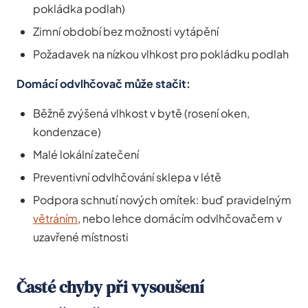
pokládka podlah)
Zimní období bez možnosti vytápění
Požadavek na nízkou vlhkost pro pokládku podlah
Domácí odvlhčovač může stačit:
Běžně zvýšená vlhkost v bytě (rosení oken,
kondenzace)
Malé lokální zatečení
Preventivní odvlhčování sklepa v létě
Podpora schnutí nových omítek: buď pravidelným
větráním
, nebo lehce domácím odvlhčovačem v
uzavřené místnosti
Časté chyby při vysoušení