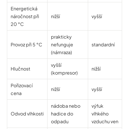
Energetická
náročnost při
nižší
vyšší
20 °C
prakticky
Provoz při 5 °C
nefunguje
standardní
(námraza)
vyšší
Hlučnost
nižší
(kompresor)
Pořizovací
nižší
vyšší
cena
nádoba nebo
výfuk
Odvod vlhkosti
hadice do
vlhkého
odpadu
vzduchu ven