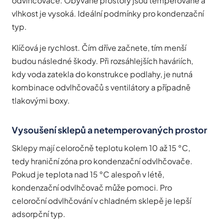
odvlhčovače. Obývané prostory jsou temperované a
vlhkost je vysoká. Ideální podmínky pro kondenzační
typ.
Klíčová je rychlost. Čím dříve začnete, tím menší
budou následné škody. Při rozsáhlejších haváriích,
kdy voda zatekla do konstrukce podlahy, je nutná
kombinace odvlhčovačů s ventilátory a případně
tlakovými boxy.
Vysoušení sklepů a netemperovaných prostor
Sklepy mají celoročně teplotu kolem 10 až 15 °C,
tedy hraniční zóna pro kondenzační odvlhčovače.
Pokud je teplota nad 15 °C alespoň v létě,
kondenzační odvlhčovač může pomoci. Pro
celoroční odvlhčování v chladném sklepě je lepší
adsorpční typ.