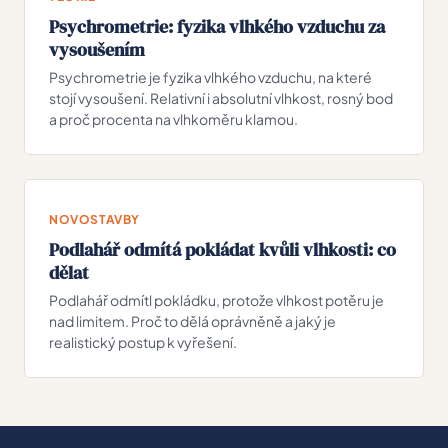
Psychrometrie: fyzika vlhkého vzduchu za
vysoušením
Psychrometrie je fyzika vlhkého vzduchu, na které
stojí vysoušení. Relativní i absolutní vlhkost, rosný bod
a proč procenta na vlhkoměru klamou.
NOVOSTAVBY
Podlahář odmítá pokládat kvůli vlhkosti: co
dělat
Podlahář odmítl pokládku, protože vlhkost potěru je
nad limitem. Proč to dělá oprávněně a jaký je
realistický postup k vyřešení.