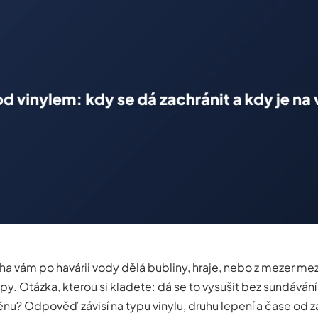
ha vám po havárii vody dělá bubliny, hraje, nebo z mezer me
opy. Otázka, kterou si kladete: dá se to vysušit bez sundávání
ěnu? Odpověď závisí na typu vinylu, druhu lepení a čase od z