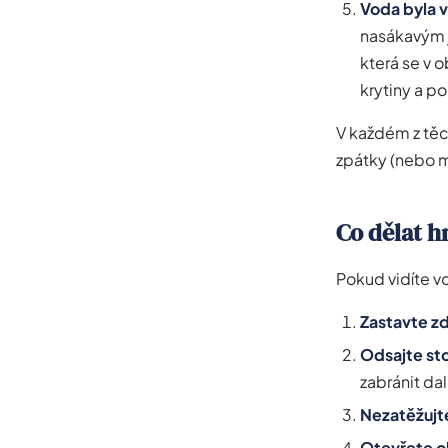
Voda byla v
nasákavým j
která se v o
krytiny a p
V každém z těc
zpátky (nebo m
Co dělat h
Pokud vidíte v
Zastavte zd
Odsajte sto
zabránit da
Nezatěžujte
Otevřete ok