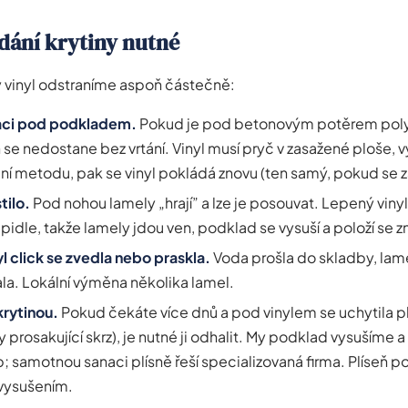
dání krytiny nutné
dy vinyl odstraníme aspoň částečně:
laci pod podkladem.
Pokud je pod betonovým potěrem poly
n se nedostane bez vrtání. Vinyl musí pryč v zasažené ploše, 
ční metodu, pak se vinyl pokládá znovu (ten samý, pokud se 
tilo.
Pod nohou lamely „hrají” a lze je posouvat. Lepený vinyl 
pidle, takže lamely jdou ven, podklad se vysuší a položí se z
l click se zvedla nebo praskla.
Voda prošla do skladby, lam
a. Lokální výměna několika lamel.
krytinou.
Pokud čekáte více dnů a pod vinylem se uchytila pl
y prosakující skrz), je nutné ji odhalit. My podklad vysušíme
p; samotnou sanaci plísně řeší specializovaná firma. Plíseň 
 vysušením.