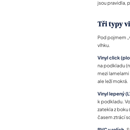
jsou pravidla, 
Tři typy v
Pod pojmem „vin
vlhku.
Vinyl click (pl
na podkladu (
mezi lamelami 
ale leží mokrá.
Vinyl lepený (L
k podkladu. Vo
zatekla z boku
časem ztrácí s
PVC v rolích.
S