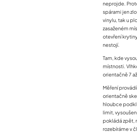
neprojde. Prot
spárami jen zlo
vinylu, tak u p
zasaženém míst
otevření kryti
nestojí.
Tam, kde vysou
místnosti. Vlhk
orientačně 7 a
Měření provád
orientačně ske
hloubce podkla
limit, vysoušen
pokládá zpět, 
rozebíráme v č