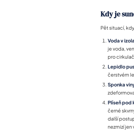
Kdy je sun
Pět situací, k
Voda v izo
je voda, ve
pro cirkula
Lepidlo pus
čerstvém le
Sponka viny
zdeformoval
Plíseň pod 
černé skvrn
další postu
nezmizí jen