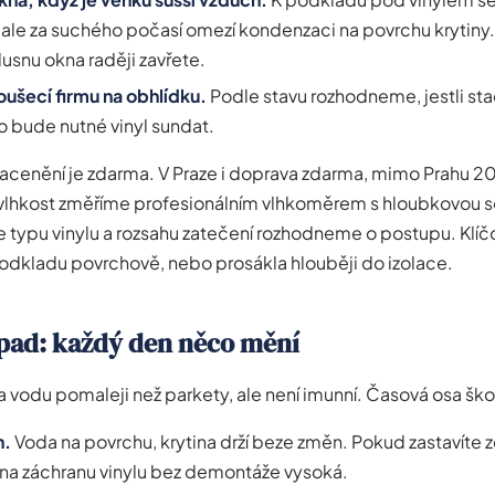
ale za suchého počasí omezí kondenzaci na povrchu krytiny.
usnu okna raději zavřete.
oušecí firmu na obhlídku.
Podle stavu rozhodneme, jestli sta
 bude nutné vinyl sundat.
acenění je zdarma. V Praze i doprava zdarma, mimo Prahu 2
í vlhkost změříme profesionálním vlhkoměrem s hloubkovou 
e typu vinylu a rozsahu zatečení rozhodneme o postupu. Klíčov
podkladu povrchově, nebo prosákla hlouběji do izolace.
pad: každý den něco mění
na vodu pomaleji než parkety, ale není imunní. Časová osa šk
n.
Voda na povrchu, krytina drží beze změn. Pokud zastavíte z
 na záchranu vinylu bez demontáže vysoká.