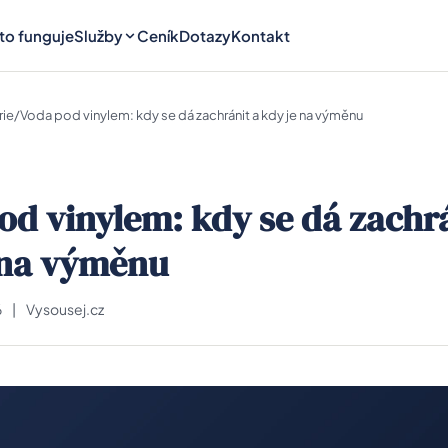
 to funguje
Služby
Ceník
Dotazy
Kontakt
rie
/
Voda pod vinylem: kdy se dá zachránit a kdy je na výměnu
od vinylem: kdy se dá zachrá
 na výměnu
6
|
Vysousej.cz