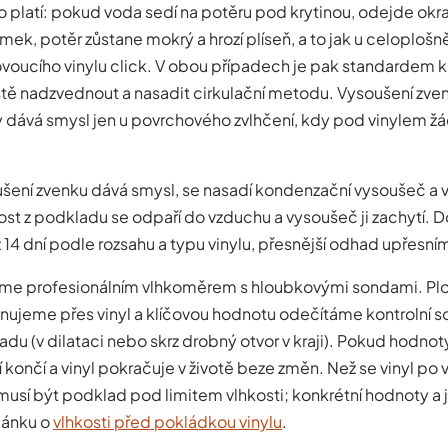
o platí: pokud voda sedí na potěru pod krytinou, odejde okr
mek, potěr zůstane mokrý a hrozí plíseň, a to jak u celoploš
lovoucího vinylu click. V obou případech je pak standardem k
ě nadzvednout a nasadit cirkulační metodu. Vysoušení zve
ny dává smysl jen u povrchového zvlhčení, kdy pod vinylem ž
šení zvenku dává smysl, se nasadí kondenzační vysoušeč a ve
ost z podkladu se odpaří do vzduchu a vysoušeč ji zachytí. D
ž 14 dní podle rozsahu a typu vinylu, přesnější odhad upřesn
íme profesionálním vlhkoměrem s hloubkovými sondami. Pl
nujeme přes vinyl a klíčovou hodnotu odečítáme kontrolní s
du (v dilataci nebo skrz drobný otvor v kraji). Pokud hodno
í končí a vinyl pokračuje v životě beze změn. Než se vinyl po 
musí být podklad pod limitem vlhkosti; konkrétní hodnoty a j
lánku o
vlhkosti před pokládkou vinylu
.