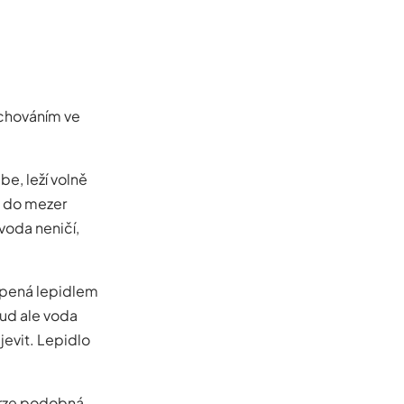
m chováním ve
e, leží volně
e do mezer
voda neničí,
epená lepidlem
kud ale voda
jevit. Lepidlo
erze podobná