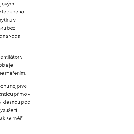
ajovými
ně lepeného
rytinu v
nku bez
ádná voda
ntilátor v
oba je
íme měřením.
ochu nejprve
ondou přímo v
ty klesnou pod
vysušení
ak se měří