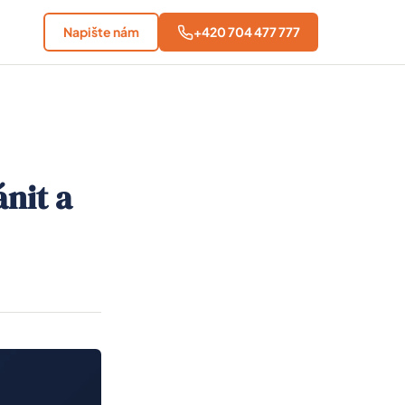
Napište nám
+420 704 477 777
nit a