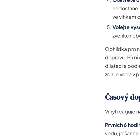
nedostane, 
ve vlhkém d
Volejte vys
zvenku nebo
Obhlídka pro n
dopravu. Při n
dilataci a podl
zda je voda v 
Časový do
Vinyl reaguje 
Prvních 6 hodi
vodu, je šance