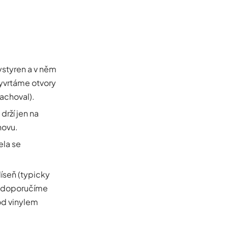
styren a v něm
vyvrtáme otvory
zachoval).
drží jen na
novu.
ela se
íseň (typicky
 a doporučíme
pod vinylem