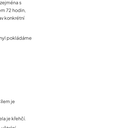
 zejména s
em 72 hodin,
av konkrétní
inyl pokládáme
ílem je
la je křehčí.
větrání