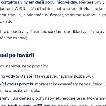
 kontaktu s vinylem delší dobu, řádově dny.
Některé vinyly,
ádrem (WPC), začínají bobtnat nebo se kroutit. Hranice kol
boru traduje, je orientační zkušenost, ne norma; rozhoduje st
odkladu.
hto případů vinyl částečně sundáme, podklad vysušíme a v
ěníme za nový).
ned po havárii
odu na vinylu nebo pod ním:
roj vody
(instalatér, hlavní uzávěr, havarijní služba SVJ).
jící vodu z povrchu
mokrosacím vysavačem nebo ručníky. C
lšímu prosakování dolů.
 vinyl.
Sundejte z plochy nábytek, neopírejte se. Mokrá lame
na, když je venku sušší vzduch.
K podkladu pod vinylem se 