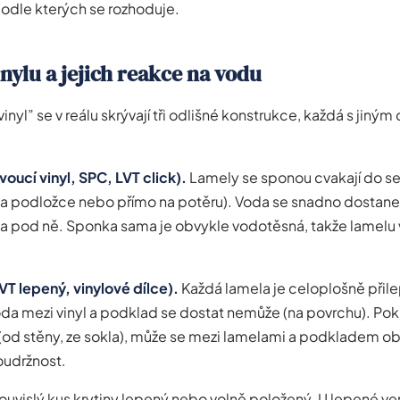
podle kterých se rozhoduje.
inylu a jejich reakce na vodu
yl” se v reálu skrývají tři odlišné konstrukce, každá s jiný
ovoucí vinyl, SPC, LVT click).
Lamely se sponou cvakají do seb
na podložce nebo přímo na potěru). Voda se snadno dostan
a pod ně. Sponka sama je obvykle vodotěsná, takže lamelu 
VT lepený, vinylové dílce).
Každá lamela je celoplošně přil
da mezi vinyl a podklad se dostat nemůže (na povrchu). Po
 (od stěny, ze sokla), může se mezi lamelami a podkladem ob
oudržnost.
ouvislý kus krytiny lepený nebo volně položený. U lepené v