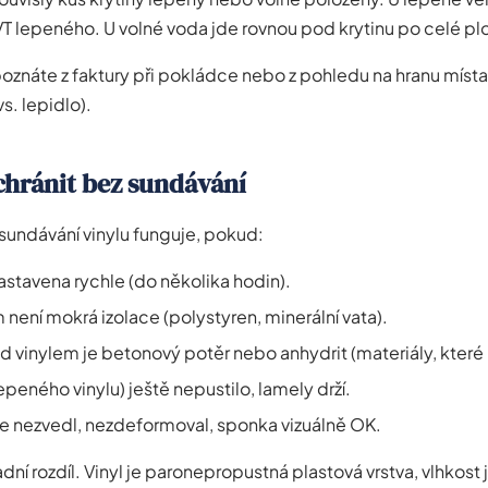
LVT lepeného. U volné voda jde rovnou pod krytinu po celé pl
poznáte z faktury při pokládce nebo z pohledu na hranu míst
s. lepidlo).
chránit bez sundávání
sundávání vinylu funguje, pokud:
astavena rychle (do několika hodin).
 není mokrá izolace (polystyren, minerální vata).
 vinylem je betonový potěr nebo anhydrit (materiály, které l
epeného vinylu) ještě nepustilo, lamely drží.
 se nezvedl, nezdeformoval, sponka vizuálně OK.
adní rozdíl. Vinyl je paronepropustná plastová vrstva, vlhkost