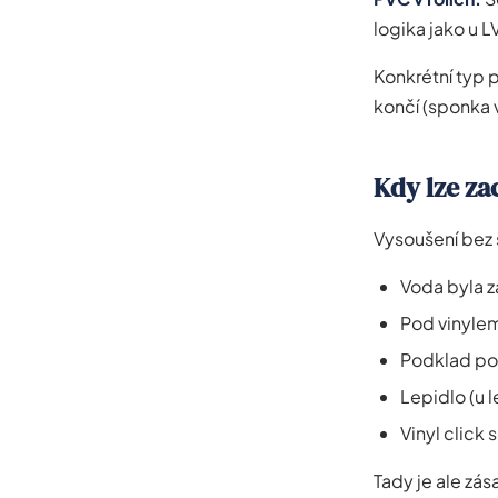
logika jako u 
Konkrétní typ 
končí (sponka v
Kdy lze za
Vysoušení bez 
Voda byla z
Pod vinylem
Podklad pod
Lepidlo (u l
Vinyl click
Tady je ale zás