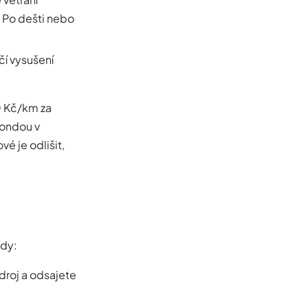
 Po dešti nebo
čí vysušení
0 Kč/km za
sondou v
é je odlišit,
ody:
droj a odsajete