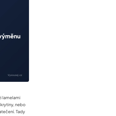
zi lamelami
 krytiny, nebo
atečení. Tady