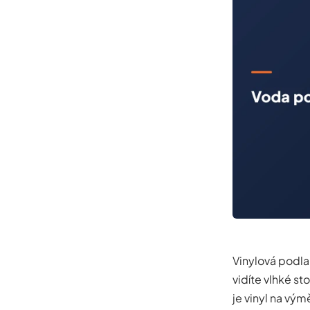
Vinylová podla
vidíte vlhké st
je vinyl na vým