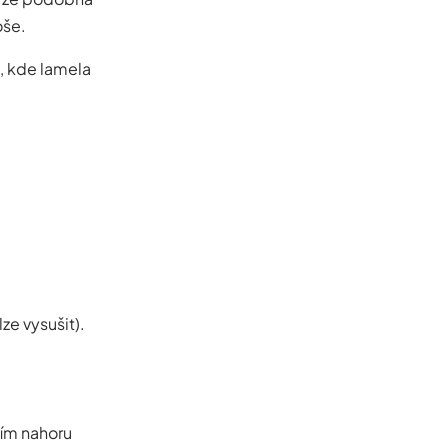
oše.
a, kde lamela
ze vysušit).
 jím nahoru