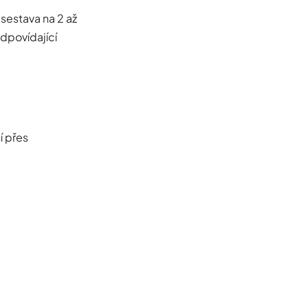
 sestava na 2 až
dpovídající
í přes