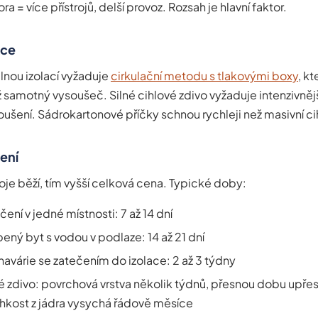
a = více přístrojů, delší provoz. Rozsah je hlavní faktor.
kce
lnou izolací vyžaduje
cirkulační metodu s tlakovými boxy
, kt
 samotný vysoušeč. Silné cihlové zdivo vyžaduje intenzivnější
oušení. Sádrokartonové příčky schnou rychleji než masivní ci
ení
oje běží, tím vyšší celková cena. Typické doby:
čení v jedné místnosti: 7 až 14 dní
ený byt s vodou v podlaze: 14 až 21 dní
 havárie se zatečením do izolace: 2 až 3 týdny
vé zdivo: povrchová vrstva několik týdnů, přesnou dobu upře
hkost z jádra vysychá řádově měsíce