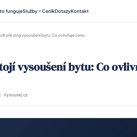
 to funguje
Služby
Ceník
Dotazy
Kontakt
k
/
Kolik stojí vysoušení bytu: Co ovlivňuje cenu
tojí vysoušení bytu: Co ovli
|
Vysousej.cz