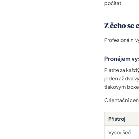
počítat.
Z čeho se 
Profesionální v
Pronájem vy
Platíte za každ
jeden až dva v
tlakovým box
Orientační cen
Přístroj
Vysoušeč