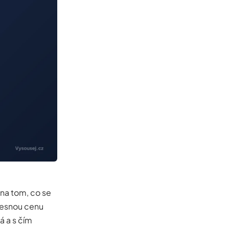
 na tom, co se
Přesnou cenu
á a s čím