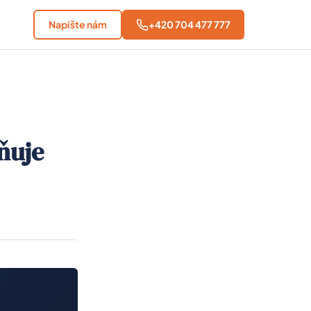
Napište nám
+420 704 477 777
vňuje