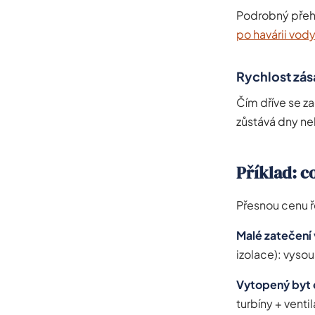
Podrobný přehl
po havárii vody
Rychlost zá
Čím dříve se za
zůstává dny neb
Příklad: c
Přesnou cenu ř
Malé zatečení 
izolace): vysouš
Vytopený byt 
turbíny + ventil