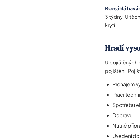
Rozsáhlá havár
3 týdny. U těc
krytí.
Hradí vyso
U pojištěných 
pojištění. Poji
Pronájem vy
Práci techni
Spotřebu el
Dopravu
Nutné přípr
Uvedení do 