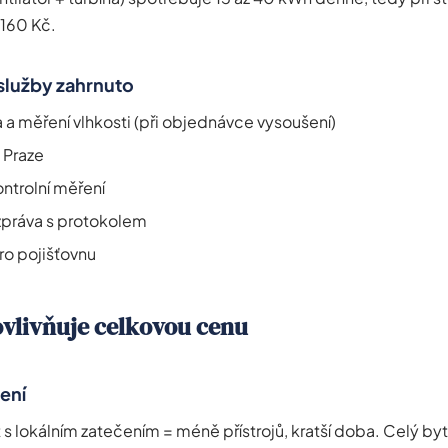
 160 Kč.
 služby zahrnuto
 a měření vlhkosti (při objednávce vysoušení)
 Praze
ntrolní měření
zpráva s protokolem
o pojišťovnu
ovlivňuje celkovou cenu
ení
 s lokálním zatečením = méně přístrojů, kratší doba. Celý b