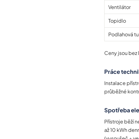
Ventilátor
Topidlo
Podlahová tu
Ceny jsou bez
Práce techni
Instalace příst
průběžné kontr
Spotřeba ele
Přístroje běží 
až 10 kWh denn
(vysoušeč + ven