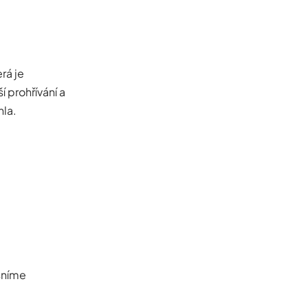
erá je
 prohřívání a
hla.
sníme