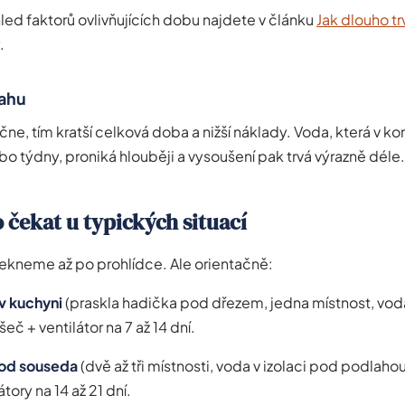
ed faktorů ovlivňujících dobu najdete v článku
Jak dlouho tr
.
sahu
čne, tím kratší celková doba a nižší náklady. Voda, která v ko
o týdny, proniká hlouběji a vysoušení pak trvá výrazně déle.
o čekat u typických situací
ekneme až po prohlídce. Ale orientačně:
v kuchyni
(praskla hadička pod dřezem, jedna místnost, vod
eč + ventilátor na 7 až 14 dní.
od souseda
(dvě až tři místnosti, voda v izolaci pod podlaho
átory na 14 až 21 dní.