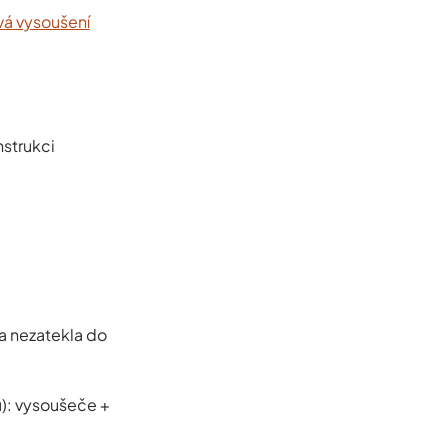
vá vysoušení
nstrukci
a nezatekla do
u): vysoušeče +