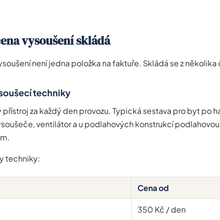
cena vysoušení skládá
ysoušení není jedna položka na faktuře. Skládá se z několika 
soušecí techniky
ý přístroj za každý den provozu. Typická sestava pro byt po ha
ysoušeče, ventilátor a u podlahových konstrukcí podlahovou 
em.
y techniky:
Cena od
350 Kč / den