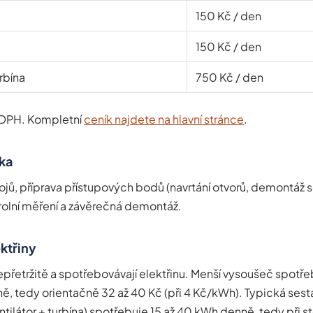
150 Kč / den
150 Kč / den
rbína
750 Kč / den
 DPH. Kompletní
ceník najdete na hlavní stránce
.
ka
rojů, příprava přístupových bodů (navrtání otvorů, demontáž s
olní měření a závěrečná demontáž.
ktřiny
nepřetržitě a spotřebovávají elektřinu. Menší vysoušeč spotře
ě, tedy orientačně 32 až 40 Kč (při 4 Kč/kWh). Typická sest
tilátor + turbína) spotřebuje 15 až 40 kWh denně, tedy při s