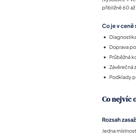
přibližně 60 až
Co je v ceně
Diagnostika
Doprava po
Průběžná ko
Závěrečná 
Podklady pr
Co nejvíc 
Rozsah zasaž
Jedna místnost