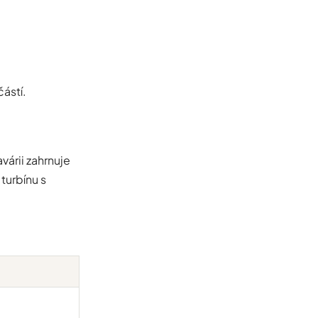
částí.
várii zahrnuje
turbínu s