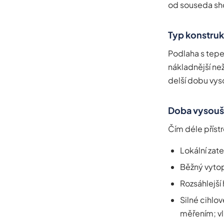
od souseda shor
Typ konstru
Podlaha s tepe
nákladnější než
delší dobu vys
Doba vysouš
Čím déle přístr
Lokální zate
Běžný vytop
Rozsáhlejší
Silné cihlo
měřením; vl