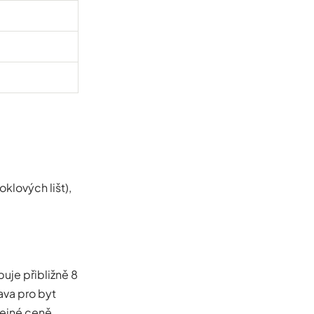
oklových lišt),
buje přibližně 8
ava pro byt
tejné ceně