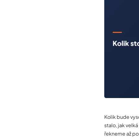
Kolik bude vys
stalo, jak velk
řekneme až po p