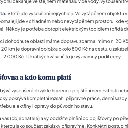
ýdnu čekání je ve stejném materiálu více vody, vysoušení trv
ta.
V létě jde vysoušení nejrychleji. Ve vytápěném objektu v
jpomaleji jde v chladném nebo nevytápěném prostoru, kde 
á. Někdy je potřeba dotopit elektrickým topidlem (přidá de
ci dohodnuté oblasti máme dopravu zdarma, mimo ni 20 Kč
20 km je dopravní položka okolo 800 Kč na cestu, u zakázek
 i 2 000 Kč. U krátkých zásahů to je významný podíl ceny.
šťovna a kdo komu platí
 bývá vysoušení obvykle hrazeno z pojištění nemovitosti ne
icky pokrývá kompletní rozsah: přípravné práce, denní sazby
řebu elektřiny i opravy do původního stavu.
 vás (objednatele) a vy obdržíte plnění od pojišťovny po př
terou jako součást zakázky připravíme. Konkrétní postup h