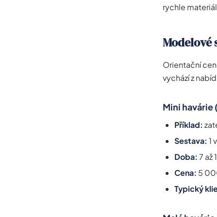
rychle materiá
Modelové 
Orientační cen
vychází z nabí
Mini havárie 
Příklad:
zat
Sestava:
1 
Doba:
7 až 
Cena:
5 00
Typický kli