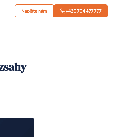
Napište nám
+420 704 477 777
ozsahy