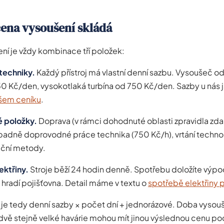
cena vysoušení skládá
ní je vždy kombinace tří položek:
 techniky.
Každý přístroj má vlastní denní sazbu. Vysoušeč o
150 Kč/den, vysokotlaká turbína od 750 Kč/den. Sazby u nás 
šem ceníku
.
é položky.
Doprava (v rámci dohodnuté oblasti zpravidla zd
padně doprovodné práce technika (750 Kč/h), vrtání techn
lační metody.
ektřiny.
Stroje běží 24 hodin denně. Spotřebu doložíte výp
 hradí pojišťovna. Detail máme v textu o
spotřebě elektřiny p
je tedy denní sazby × počet dní + jednorázové. Doba vysou
 dvě stejně velké havárie mohou mít jinou výslednou cenu pod