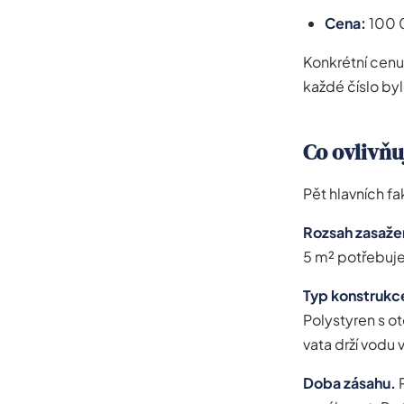
Cena:
100 0
Konkrétní cenu
každé číslo by
Co ovlivň
Pět hlavních fa
Rozsah zasaže
5 m² potřebuje 
Typ konstrukc
Polystyren s ot
vata drží vodu
Doba zásahu.
P