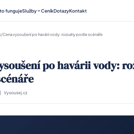
 to funguje
Služby
Ceník
Dotazy
Kontakt
k
/
Cena vysoušení po havárii vody: rozsahy podle scénáře
ysoušení po havárii vody: r
scénáře
|
Vysousej.cz