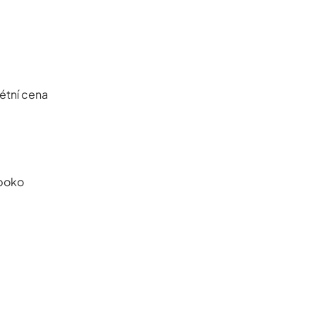
étní cena
uboko