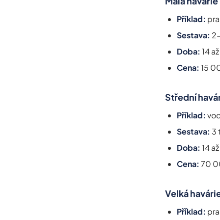
Malá havárie
Příklad:
pra
Sestava:
2-
Doba:
14 až
Cena:
15 0
Střední havá
Příklad:
vod
Sestava:
3 
Doba:
14 až
Cena:
70 0
Velká havári
Příklad:
pra