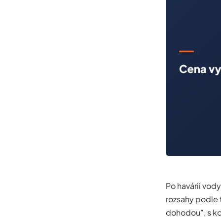
Po havárii vody
rozsahy podle t
dohodou”, s ko