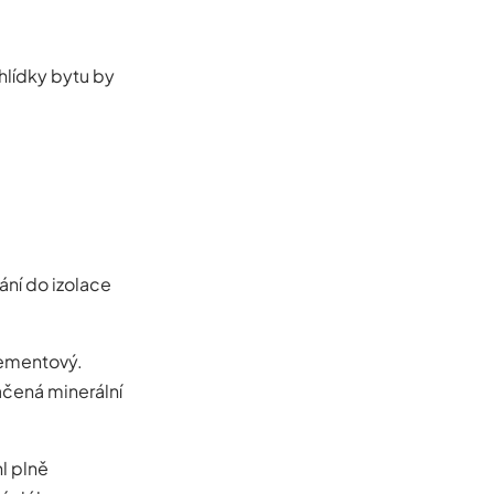
hlídky bytu by
ání do izolace
cementový.
ačená minerální
l plně