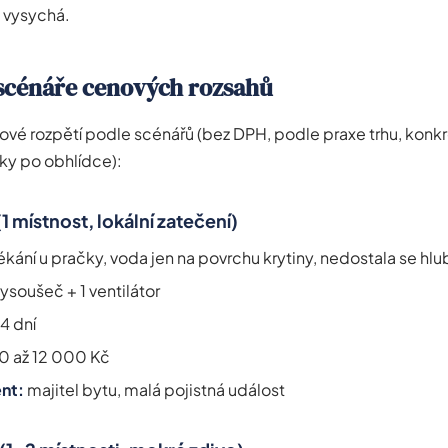
l vysychá.
scénáře cenových rozsahů
ové rozpětí podle scénářů (bez DPH, podle praxe trhu, konkr
dky po obhlídce):
(1 místnost, lokální zatečení)
ékání u pračky, voda jen na povrchu krytiny, nedostala se hl
vysoušeč + 1 ventilátor
14 dní
0 až 12 000 Kč
ent:
majitel bytu, malá pojistná událost