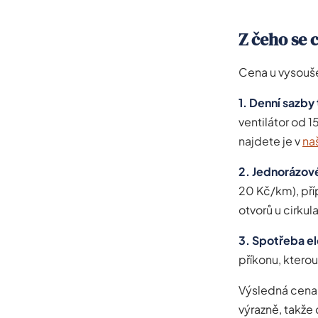
Z čeho se 
Cena u vysouše
1. Denní sazby
ventilátor od 
najdete je v
na
2. Jednorázov
20 Kč/km), pří
otvorů u cirku
3. Spotřeba el
příkonu, kterou
Výsledná cena 
výrazně, takže