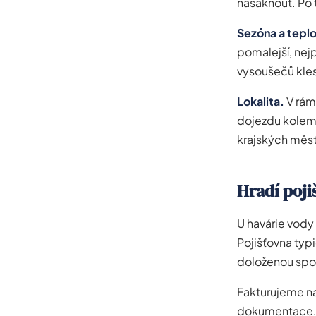
nasáknout. Po t
Sezóna a teplo
pomalejší, ne
vysoušečů kles
Lokalita.
V rám
dojezdu kolem 
krajských měst
Hradí poji
U havárie vody
Pojišťovna typ
doloženou spot
Fakturujeme na
dokumentace, k