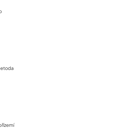
o
 metoda
přízemí