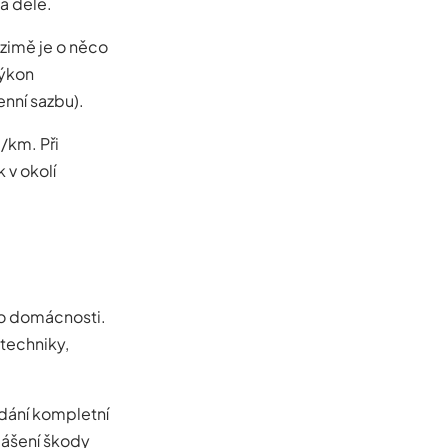
á déle.
 zimě je o něco
výkon
nní sazbu).
/km. Při
 v okolí
bo domácnosti.
 techniky,
edání kompletní
lášení škody