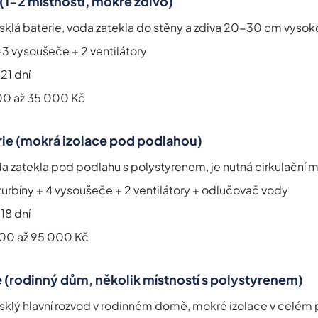
 (1-2 místnosti, mokré zdivo)
sklá baterie, voda zatekla do stěny a zdiva 20-30 cm vysok
3 vysoušeče + 2 ventilátory
 21 dní
00 až 35 000 Kč
rie (mokrá izolace pod podlahou)
a zatekla pod podlahu s polystyrenem, je nutná cirkulační
turbíny + 4 vysoušeče + 2 ventilátory + odlučovač vody
 18 dní
00 až 95 000 Kč
e (rodinný dům, několik místností s polystyrenem)
sklý hlavní rozvod v rodinném domě, mokré izolace v celém 