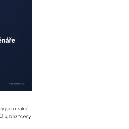
ady jsou reálné
šálu, bez “ceny