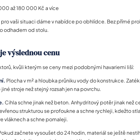
00 až 180 000 Kč a více
 pro vaši situaci dáme v nabídce po obhlídce. Bez přímé pro
lo odhadem od stolu.
uje výslednou cenu
ktorů, kvůli kterým se ceny mezi podobnými havariemi liší:
ní.
Plocha v m² a hloubka průniku vody do konstrukce. Zaték
jiné stroje než stejný rozsah jen na povrchu.
e.
Cihla schne jinak než beton. Anhydritový potěr jinak než 
evřenou strukturou se profoukne a schne rychleji, kdežto stl
 ve vláknech a schne pomaleji.
okud začnete vysoušet do 24 hodin, materiál se ještě nestih