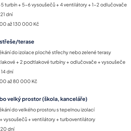
5 turbín + 5-6 vysoušečů + 4 ventilátory + 1-2 odlučovače
 21 dní
00 až 130 000 Kč
 střeše/terase
ékání do izolace ploché střechy nebo zelené terasy
tlakové + 2 podtlakové turbíny + odlučovače + vysoušeče
 14 dní
00 až 80 000 Kč
o velký prostor (škola, kanceláře)
ékání do velkého prostoru s tepelnou izolací
+ vysoušečů + ventilátory + turboventilátory
 20 dní