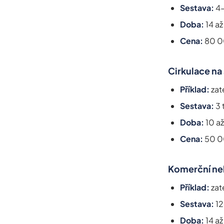
Sestava:
4-
Doba:
14 až
Cena:
80 0
Cirkulace na
Příklad:
zat
Sestava:
3 
Doba:
10 až
Cena:
50 0
Komerční neb
Příklad:
zat
Sestava:
12
Doba:
14 až