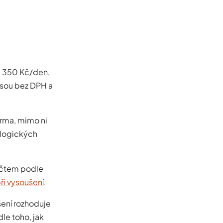
d 350 Kč/den,
jsou bez DPH a
arma, mimo ni
ologických
očtem podle
ři vysoušení
.
šení rozhoduje
le toho, jak