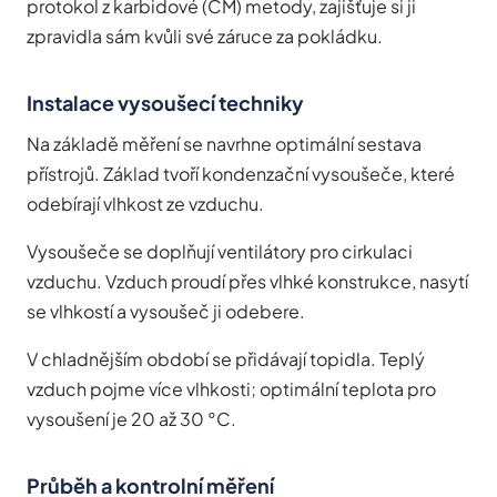
protokol z karbidové (CM) metody, zajišťuje si ji
zpravidla sám kvůli své záruce za pokládku.
Instalace vysoušecí techniky
Na základě měření se navrhne optimální sestava
přístrojů. Základ tvoří kondenzační vysoušeče, které
odebírají vlhkost ze vzduchu.
Vysoušeče se doplňují ventilátory pro cirkulaci
vzduchu. Vzduch proudí přes vlhké konstrukce, nasytí
se vlhkostí a vysoušeč ji odebere.
V chladnějším období se přidávají topidla. Teplý
vzduch pojme více vlhkosti; optimální teplota pro
vysoušení je 20 až 30 °C.
Průběh a kontrolní měření