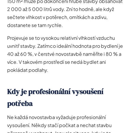
150 m² může po dokončení hrubé stavby obsahovat
2 000 až 5 000 litrů vody. Zní to hodně, ale když
sečtete vlhkost v potěrech, omítkách a zdivu,
dostanete se tam rychle.
Projevuje se to vysokou relativní vlhkostí vzduchu
uvnitř stavby. Zatímco ideální hodnota pro bydlení je
40 až 60 %, v čerstvé novostavbě naměříte i 80 % a
více. V takovém prostředí se nedá bydlet ani
pokládat podlahy.
Kdy je profesionální vysoušení
potřeba
Ne každá novostavba vyžaduje profesionální
vysoušení. Někdy stačí počkat a nechat stavbu