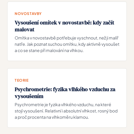
NOVOSTAVBY
Vysoušení omítek v novostavbě: kdy začít
malovat
Omítka v novostavbě potřebuje vyschnout, než ji malíř
natře. Jak poznat suchou omítku, kdy aktivně vysoušet
a co se stane při malování na vlhkou.
TEORIE
Psychrometrie: fyzika vlhkého vzduchu za
vysoušením
Psychrometrie je fyzika vlhkého vzduchu, na které
stojí vysoušení. Relativní i absolutní vlhkost, rosný bod
a proč procenta na vlhkoměru klamou.