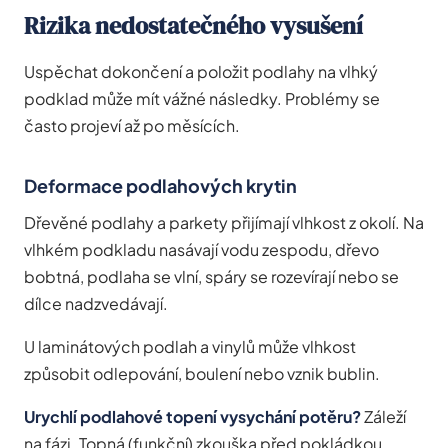
Rizika nedostatečného vysušení
Uspěchat dokončení a položit podlahy na vlhký
podklad může mít vážné následky. Problémy se
často projeví až po měsících.
Deformace podlahových krytin
Dřevěné podlahy a parkety přijímají vlhkost z okolí. Na
vlhkém podkladu nasávají vodu zespodu, dřevo
bobtná, podlaha se vlní, spáry se rozevírají nebo se
dílce nadzvedávají.
U laminátových podlah a vinylů může vlhkost
způsobit odlepování, boulení nebo vznik bublin.
Urychlí podlahové topení vysychání potěru?
Záleží
na fázi. Topná (funkční) zkouška před pokládkou,