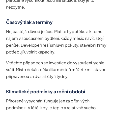
přirozeně vyschnout. Jsou ale situace, kdy je to
nezbytné.
Časový tlak a termíny
Nejčastější důvod je čas. Platíte hypotéku a k tomu
nájem v současném bydlení, každý měsíc navíc stojí
peníze. Developeři řeší smluvní pokuty, stavební firmy
potřebují uvolnit kapacity.
V těchto případech se investice do vysoušení rychle
vrátí. Místo čekání několika měsíců můžete mít stavbu
připravenou za dva až čtyři týdny.
Klimatické podmínky a roční období
Přirozené vysychání funguje jen za příznivých
podmínek. V létě, kdy je teplo a relativně sucho,