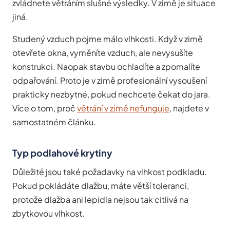
zvládnete větráním slušné výsledky. V zimě je situace
jiná.
Studený vzduch pojme málo vlhkosti. Když v zimě
otevřete okna, vyměníte vzduch, ale nevysušíte
konstrukci. Naopak stavbu ochladíte a zpomalíte
odpařování. Proto je v zimě profesionální vysoušení
prakticky nezbytné, pokud nechcete čekat do jara.
Více o tom, proč
větrání v zimě nefunguje
, najdete v
samostatném článku.
Typ podlahové krytiny
Důležité jsou také požadavky na vlhkost podkladu.
Pokud pokládáte dlažbu, máte větší toleranci,
protože dlažba ani lepidla nejsou tak citlivá na
zbytkovou vlhkost.