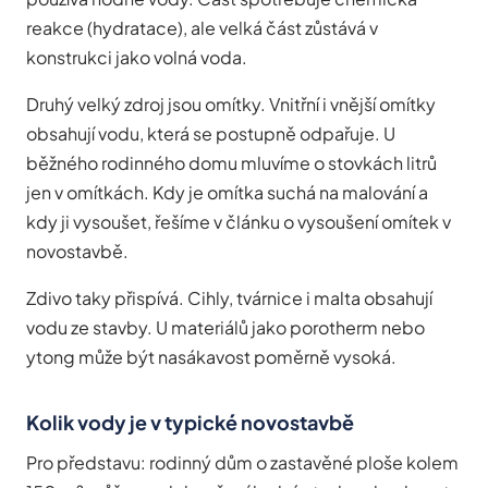
reakce (hydratace), ale velká část zůstává v
konstrukci jako volná voda.
Druhý velký zdroj jsou omítky. Vnitřní i vnější omítky
obsahují vodu, která se postupně odpařuje. U
běžného rodinného domu mluvíme o stovkách litrů
jen v omítkách. Kdy je omítka suchá na malování a
kdy ji vysoušet, řešíme v článku o
vysoušení omítek v
novostavbě
.
Zdivo taky přispívá. Cihly, tvárnice i malta obsahují
vodu ze stavby. U materiálů jako porotherm nebo
ytong může být nasákavost poměrně vysoká.
Kolik vody je v typické novostavbě
Pro představu: rodinný dům o zastavěné ploše kolem