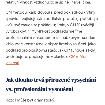
relativní vlhkostí vzduchu, to je úplně jiná veličina.
CM metodu (karbidovou) si před pokládkou krytiny
zpravidla zajišťuje sám podlahář, protože ji potřebuje
kvůli své záruce za pokládku; limity v CM % uvádějí
výrobci krytin. My vlhkost podkladu měříme
profesionálním vlhkoměrem s hloubkovými sondami
v hloubce konstrukce, což pro řízení vysoušení i jako
podklad pro pojišťovnu stačí. Jak CM funguje a kdy ji
potřebujete, popisujeme v článku o
CM měření
vlhkosti
.
Jak dlouho trvá přirozené vysychání
vs. profesionální vysoušení
Rozdíl může být dramatický.