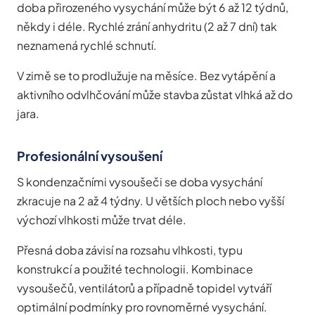
doba přirozeného vysychání může být 6 až 12 týdnů,
někdy i déle. Rychlé zrání anhydritu (2 až 7 dní) tak
neznamená rychlé schnutí.
V zimě se to prodlužuje na měsíce. Bez vytápění a
aktivního odvlhčování může stavba zůstat vlhká až do
jara.
Profesionální vysoušení
S kondenzačními vysoušeči se doba vysychání
zkracuje na 2 až 4 týdny. U větších ploch nebo vyšší
výchozí vlhkosti může trvat déle.
Přesná doba závisí na rozsahu vlhkosti, typu
konstrukcí a použité technologii. Kombinace
vysoušečů, ventilátorů a případně topidel vytváří
optimální podmínky pro rovnoměrné vysychání.