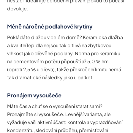
nestačí. Ideální je celodenní průvan, pokud to počasí
dovoluje.
Méně náročné podlahové krytiny
Pokládáte dlažbu v celém domě? Keramická dlažba
a kvalitní lepidla nejsou tak citlivá na zbytkovou
vlhkost jako dřevěné podlahy. Norma pro keramiku
na cementovém potěru připouští až 5,0 % hm.
(oproti 2,5 % u dřeva), takže překročení limitu nemá
tak dramatické následky jako u parket.
Pronájem vysoušeče
Máte čas a chuť se o vysoušení starat sami?
Pronajměte si vysoušeče. Levnější varianta, ale
vyžaduje vaši aktivní účast: kontrola a vyprazdňování
kondenzátu, sledování průběhu, přemisťování