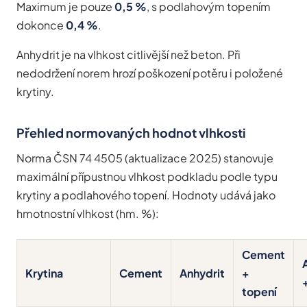
Maximum je pouze
0,5 %
, s podlahovým topením
dokonce
0,4 %
.
Anhydrit je na vlhkost citlivější než beton. Při
nedodržení norem hrozí poškození potěru i položené
krytiny.
Přehled normovaných hodnot vlhkosti
Norma ČSN 74 4505 (aktualizace 2025) stanovuje
maximální přípustnou vlhkost podkladu podle typu
krytiny a podlahového topení. Hodnoty udává jako
hmotnostní vlhkost (hm. %):
Cement
Krytina
Cement
Anhydrit
+
topení