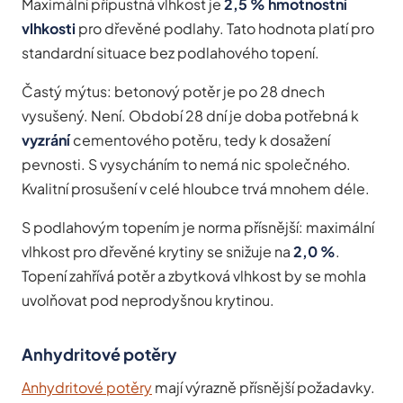
Maximální přípustná vlhkost je
2,5 % hmotnostní
vlhkosti
pro dřevěné podlahy. Tato hodnota platí pro
standardní situace bez podlahového topení.
Častý mýtus: betonový potěr je po 28 dnech
vysušený. Není. Období 28 dní je doba potřebná k
vyzrání
cementového potěru, tedy k dosažení
pevnosti. S vysycháním to nemá nic společného.
Kvalitní prosušení v celé hloubce trvá mnohem déle.
S podlahovým topením je norma přísnější: maximální
vlhkost pro dřevěné krytiny se snižuje na
2,0 %
.
Topení zahřívá potěr a zbytková vlhkost by se mohla
uvolňovat pod neprodyšnou krytinou.
Anhydritové potěry
Anhydritové potěry
mají výrazně přísnější požadavky.