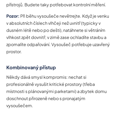
přístrojů. Budete taky potřebovat kontrolní měření.
Pozor:
Při běhu vysoušeče nevětrejte. Když je venku
v absolutních číslech vlhčeji než uvnitř (typicky v
dusném létě nebo po dešti), natáhnete si větráním
vlhkost zpět dovnitř; v zimě zase ochladíte stavbu a
zpomalíte odpařování. Vysoušeč potřebuje uzavřený
prostor.
Kombinovaný přístup
Někdy dává smysl kompromis: nechat si
profesionálně vysušit kritické prostory (třeba
místnosti s plánovanými parketami) a zbytek domu
doschnout přirozeně nebo s pronajatým
vysoušečem.