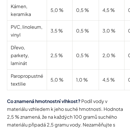
Kámen,
5,0 %
0,5 %
4,5 %
keramika
PVC, linoleum,
3,5 %
0,5 %
3,0 %
vinyl
Dřevo,
parkety,
2,5 %
0,5 %
2,0 %
laminát
Paropropustné
5,0 %
1,0 %
4,5 %
textilie
Co znamená hmotnostní vlhkost?
Podíl vody v
materiálu vzhledem k jeho suché hmotnosti. Hodnota
2,5 % znamená, že na každých 100 gramů suchého
materiálu připadá 2,5 gramu vody. Nezaměňujte s