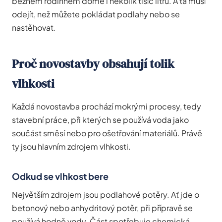
běžném rodinném domě i několik tisíc litrů. A ta musí
odejít, než můžete pokládat podlahy nebo se
nastěhovat.
Proč novostavby obsahují tolik
vlhkosti
Každá novostavba prochází mokrými procesy, tedy
stavební práce, při kterých se používá voda jako
součást směsí nebo pro ošetřování materiálů. Právě
ty jsou hlavním zdrojem vlhkosti.
Odkud se vlhkost bere
Největším zdrojem jsou podlahové potěry. Ať jde o
betonový nebo anhydritový potěr, při přípravě se
používá hodně vody. Část spotřebuje chemická