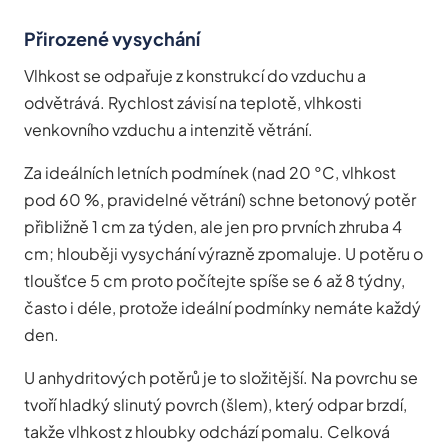
Přirozené vysychání
Vlhkost se odpařuje z konstrukcí do vzduchu a
odvětrává. Rychlost závisí na teplotě, vlhkosti
venkovního vzduchu a intenzitě větrání.
Za ideálních letních podmínek (nad 20 °C, vlhkost
pod 60 %, pravidelné větrání) schne betonový potěr
přibližně 1 cm za týden, ale jen pro prvních zhruba 4
cm; hlouběji vysychání výrazně zpomaluje. U potěru o
tloušťce 5 cm proto počítejte spíše se 6 až 8 týdny,
často i déle, protože ideální podmínky nemáte každý
den.
U anhydritových potěrů je to složitější. Na povrchu se
tvoří hladký slinutý povrch (šlem), který odpar brzdí,
takže vlhkost z hloubky odchází pomalu. Celková