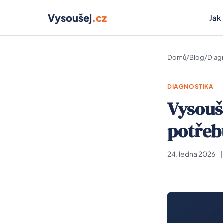
Vysoušej
.cz
Jak
Domů
/
Blog
/
Diag
DIAGNOSTIKA
Vysouš
potřeb
24. ledna 2026
|