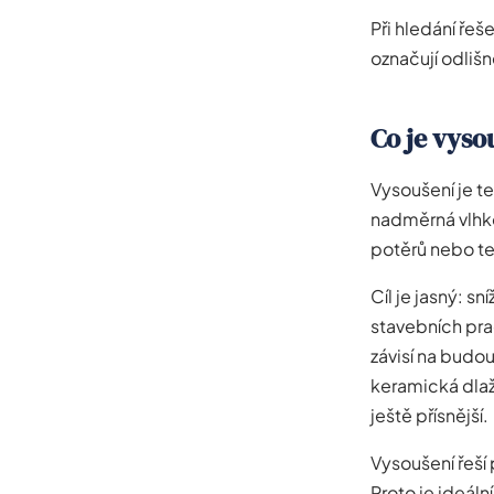
Při hledání řeš
označují odlišn
Co je vyso
Vysoušení je t
nadměrná vlhko
potěrů nebo te
Cíl je jasný: 
stavebních pra
závisí na budo
keramická dlaž
ještě přísnější.
Vysoušení řeší 
Proto je ideáln