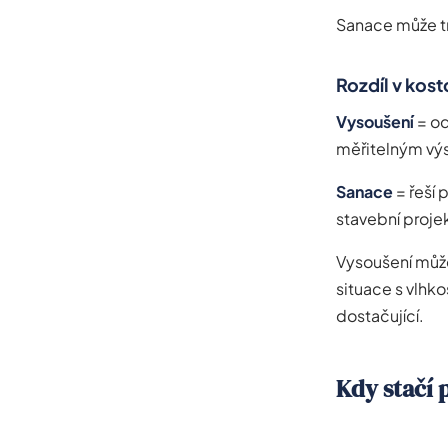
Sanace může tr
Rozdíl v kost
Vysoušení
= od
měřitelným vý
Sanace
= řeší 
stavební proje
Vysoušení může
situace s vlhko
dostačující.
Kdy stačí 