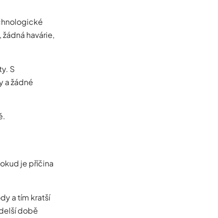
echnologické
 žádná havárie,
y. S
y a žádné
ě.
okud je příčina
dy a tím kratší
 delší době