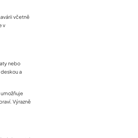
avárii včetně
e v
vaty nebo
u deskou a
a umožňuje
praví. Výrazně