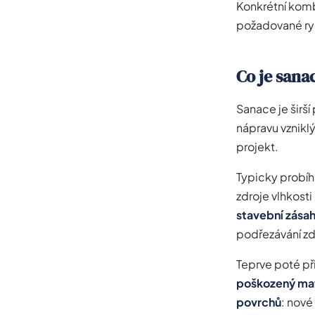
Konkrétní komb
požadované ryc
Co je sanac
Sanace je širší
nápravu vznikl
projekt.
Typicky probíhá
zdroje vlhkost
stavební zása
podřezávání zd
Teprve poté př
poškozený mat
povrchů
: nové