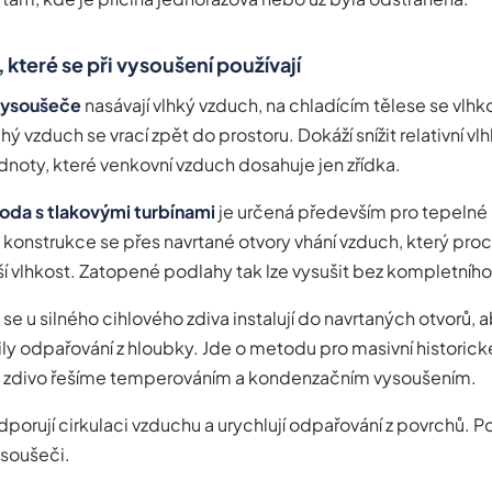
které se při vysoušení používají
vysoušeče
nasávají vlhký vzduch, na chladícím tělese se vlhko
 vzduch se vrací zpět do prostoru. Dokáží snížit relativní vl
dnoty, které venkovní vzduch dosahuje jen zřídka.
oda s tlakovými turbínami
je určená především pro tepelné 
konstrukce se přes navrtané otvory vhání vzduch, který proch
ší vlhkost. Zatopené podlahy tak lze vysušit bez kompletního
se u silného cihlového zdiva instalují do navrtaných otvorů, 
lily odpařování z hloubky. Jde o metodu pro masivní historick
né zdivo řešíme temperováním a kondenzačním vysoušením.
porují cirkulaci vzduchu a urychlují odpařování z povrchů. Pou
soušeči.