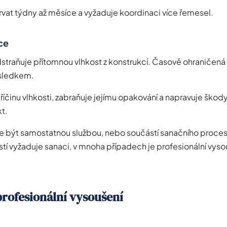
vat týdny až měsíce a vyžaduje koordinaci více řemesel.
ce
straňuje přítomnou vlhkost z konstrukcí. Časově ohraničená 
sledkem.
příčinu vlhkosti, zabraňuje jejímu opakování a napravuje ško
kt.
 být samostatnou službou, nebo součástí sanačního proces
stí vyžaduje sanaci, v mnoha případech je profesionální vyso
profesionální vysoušení