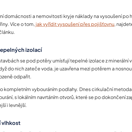
ění domácnosti a nemovitosti kryje náklady na vysoušení po h
řiny. Více o tom,
jak vyřídit vysoušení přes pojišťovnu
, najdet
lánku.
tepelných izolací
tavbách se pod potěry umísťují tepelné izolace z minerální 
dyž do nich zateče voda, je uzavřena mezi potěrem a nosno
ozeně odpařit.
šilo kompletním vybouráním podlahy. Dnes cirkulační metod
urání, s lokálním navrtáním otvorů, které se po dokončení za
jší i levnější.
 vlhkost