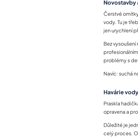
Novostavby 
Čerstvé omítky
vody. Tu je tře
jen urychlení p
Bez vysoušení 
profesionálním
problémy s de
Navíc: suchá n
Havárie vody
Praskla hadička
opravena a pro
Důležité je jed
celý proces. O