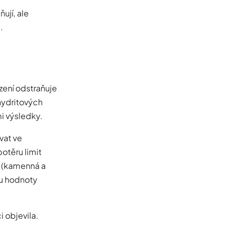
ují, ale
.
zení odstraňuje
hydritových
i výsledky.
vat ve
otěru limit
% (kamenná a
ou hodnoty
i objevila.