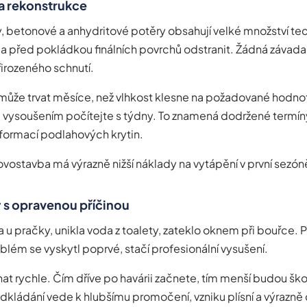
a rekonstrukce
, betonové a anhydritové potěry obsahují velké množství t
ba před pokládkou finálních povrchů odstranit. Žádná závada,
řirozeného schnutí.
může trvat měsíce, než vlhkost klesne na požadované hodnot
 vysoušením počítejte s týdny. To znamená dodržené termín
formací podlahových krytin.
ovostavba má výrazně nižší náklady na vytápění v první sezón
 s opravenou příčinou
 u pračky, unikla voda z toalety, zateklo oknem při bouřce. P
blém se vyskytl poprvé, stačí profesionální vysušení.
nat rychle. Čím dříve po havárii začnete, tím menší budou ško
dkládání vede k hlubšímu promočení, vzniku plísní a výrazně