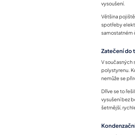
vysoušení.
Většina pojišt
spotřeby elekt
samostatném č
Zatečení do 
V současných s
polystyrenu. K
nemůže se přir
Dříve se to ře
vysušení bez bo
šetrnější, rychle
Kondenzační