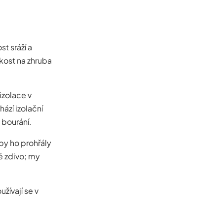
st sráží a
hkost na zhruba
izolace v
ází izolační
 bourání.
aby ho prohřály
é zdivo; my
žívají se v