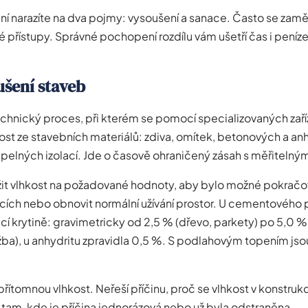
ení narazíte na dva pojmy: vysoušení a sanace. Často se zaměň
é přístupy. Správné pochopení rozdílu vám ušetří čas i peníze
ušení staveb
echnický proces, při kterém se pomocí specializovaných zaří
st ze stavebních materiálů: zdiva, omítek, betonových a an
pelných izolací. Jde o časově ohraničený zásah s měřitelným
snížit vlhkost na požadované hodnoty, aby bylo možné pokračo
cích nebo obnovit normální užívání prostor. U cementového p
ucí krytině: gravimetricky od 2,5 % (dřevo, parkety) po 5,0 
ba), u anhydritu zpravidla 0,5 %. S podlahovým topením js
přítomnou vlhkost. Neřeší příčinu, proč se vlhkost v konstrukc
í tam, kde je příčina jednorázová nebo už byla odstraněna.