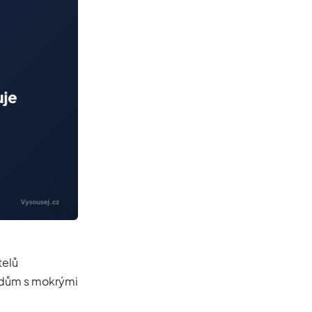
telů
í dům s mokrými