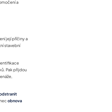
romočení a
í její příčiny a
ní stavební
dentifikace
ů. Pak přijdou
renáže,
odstranit
onec
obnova