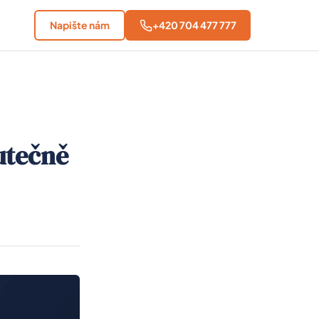
Napište nám
+420 704 477 777
utečně