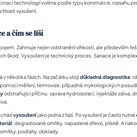
inaci technologií volíme podle typu konstrukce, rozsahu p
hlosti vysušení.
e a čím se liší
 pojem. Zahrnuje nejen odstranění vlhkosti, ale především řešen
ých škod. Vysoušení je technický proces. Sanace je komplex
 v několika fázích. Na začátku stojí
důkladná diagnostika
: i
i pomocí měření, termovize, případně mykologických posudk
hy
odstraňující příčinu: oprava hydroizolací, injektáže zdiva, d
iva.
ichází
vysoušení
jako jedna z fází. Po vysušení je často nutné
eriál
: degradované omítky, napadené dřevo, plísně. A nak
 omítky, podlahy, obklady.