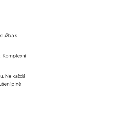
služba s
dy. Komplexní
u. Ne každá
ušení plně