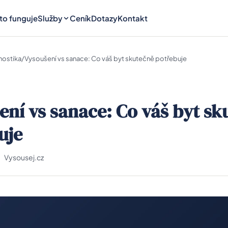
 to funguje
Služby
Ceník
Dotazy
Kontakt
nostika
/
Vysoušení vs sanace: Co váš byt skutečně potřebuje
ení vs sanace: Co váš byt sk
uje
Vysousej.cz