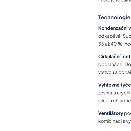
Technologie, 
Kondenzační 
odkapává. Suchý
35 až 40 %, ho
Cirkulační met
podlahách. Do 
vrstvou a odná
Výhřevné tyče
zevnitř a urych
silné a chlad
Ventilátory
pod
kombinaci s vy