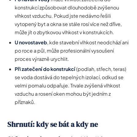
konstrukcí způsobovat dlouhodobě zvýšenou
vlhkost vzduchu. Pokud jste nedávno řešili
vytopený byt a okna se stále rosí více než dříve,
může jít o zbytkovou vlhkost v konstrukcích.
U novostaveb
, kde stavební vlhkost neodchází ani
po roce a půl, může profesionální vysoušení
proces výrazně urychlit.
Při zatečení do konstrukcí
(podlah, střech, teras)
se voda dostává do tepelných izolací, odkud se
velmi pomalu odpařuje. Trvale zvýšená vlhkost
vzduchu a rosení oken mohou být jedním z
příznaků.
Shrnutí: kdy se bát a kdy ne