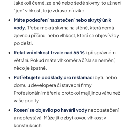
Jakékoli černé, zelené nebo šedé skvrny, to už není
“jen” vlhkost, to je zdravotní riziko.
Máte podezření na zatečení nebo skrytý únik
vody.
Třeba mokrá skvrna na stěně, která nemá
zjevnou příčinu, nebo vlhkost, která se objeví vždy
po dešti.
Relativní vlhkost trvale nad 65 %
i při správném
větrání. Pokud máte vlhkoměr a čísla se nemění,
něco je špatně.
Potřebujete podklady pro reklamaci
bytu nebo
domu u developera či stavební firmy.
Profesionální měření a protokol mají jinou váhu než
vaše pocity.
Rosení se objevilo po havárii vody
nebo zatečení
a nepřestává. Může jít o zbytkovou vlhkost v
konstrukcích.