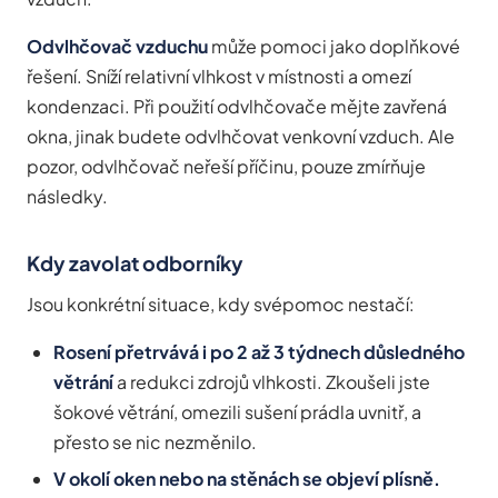
Odvlhčovač vzduchu
může pomoci jako doplňkové
řešení. Sníží relativní vlhkost v místnosti a omezí
kondenzaci. Při použití odvlhčovače mějte zavřená
okna, jinak budete odvlhčovat venkovní vzduch. Ale
pozor, odvlhčovač neřeší příčinu, pouze zmírňuje
následky.
Kdy zavolat odborníky
Jsou konkrétní situace, kdy svépomoc nestačí:
Rosení přetrvává i po 2 až 3 týdnech důsledného
větrání
a redukci zdrojů vlhkosti. Zkoušeli jste
šokové větrání, omezili sušení prádla uvnitř, a
přesto se nic nezměnilo.
V okolí oken nebo na stěnách se objeví plísně.