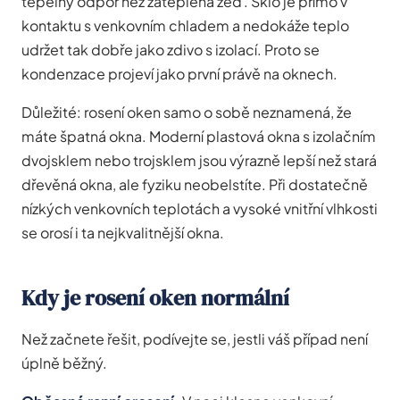
tepelný odpor než zateplená zeď. Sklo je přímo v
kontaktu s venkovním chladem a nedokáže teplo
udržet tak dobře jako zdivo s izolací. Proto se
kondenzace projeví jako první právě na oknech.
Důležité: rosení oken samo o sobě neznamená, že
máte špatná okna. Moderní plastová okna s izolačním
dvojsklem nebo trojsklem jsou výrazně lepší než stará
dřevěná okna, ale fyziku neobelstíte. Při dostatečně
nízkých venkovních teplotách a vysoké vnitřní vlhkosti
se orosí i ta nejkvalitnější okna.
Kdy je rosení oken normální
Než začnete řešit, podívejte se, jestli váš případ není
úplně běžný.