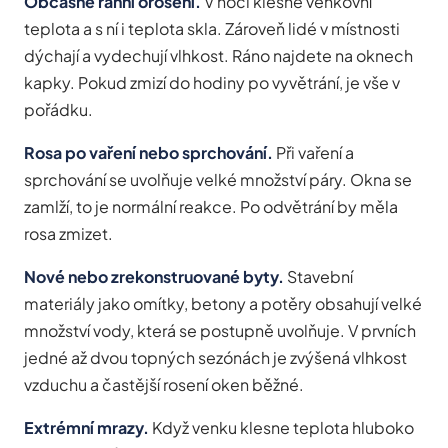
Občasné ranní orosení.
V noci klesne venkovní
teplota a s ní i teplota skla. Zároveň lidé v místnosti
dýchají a vydechují vlhkost. Ráno najdete na oknech
kapky. Pokud zmizí do hodiny po vyvětrání, je vše v
pořádku.
Rosa po vaření nebo sprchování.
Při vaření a
sprchování se uvolňuje velké množství páry. Okna se
zamlží, to je normální reakce. Po odvětrání by měla
rosa zmizet.
Nové nebo zrekonstruované byty.
Stavební
materiály jako omítky, betony a potěry obsahují velké
množství vody, která se postupně uvolňuje. V prvních
jedné až dvou topných sezónách je zvýšená vlhkost
vzduchu a častější rosení oken běžné.
Extrémní mrazy.
Když venku klesne teplota hluboko