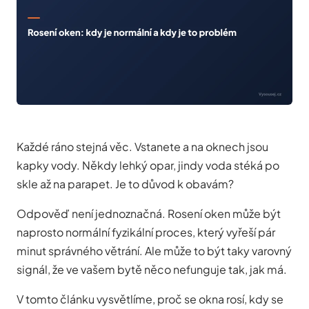
Každé ráno stejná věc. Vstanete a na oknech jsou
kapky vody. Někdy lehký opar, jindy voda stéká po
skle až na parapet. Je to důvod k obavám?
Odpověď není jednoznačná. Rosení oken může být
naprosto normální fyzikální proces, který vyřeší pár
minut správného větrání. Ale může to být taky varovný
signál, že ve vašem bytě něco nefunguje tak, jak má.
V tomto článku vysvětlíme, proč se okna rosí, kdy se