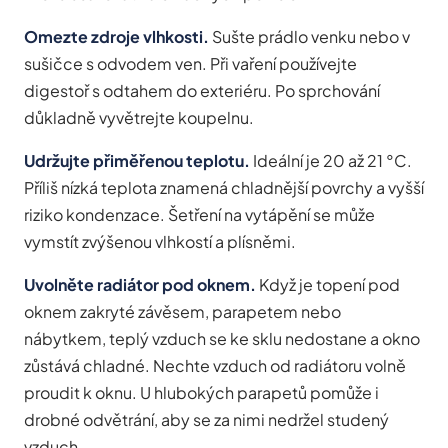
Omezte zdroje vlhkosti.
Sušte prádlo venku nebo v
sušičce s odvodem ven. Při vaření používejte
digestoř s odtahem do exteriéru. Po sprchování
důkladně vyvětrejte koupelnu.
Udržujte přiměřenou teplotu.
Ideální je 20 až 21 °C.
Příliš nízká teplota znamená chladnější povrchy a vyšší
riziko kondenzace. Šetření na vytápění se může
vymstít zvýšenou vlhkostí a plísněmi.
Uvolněte radiátor pod oknem.
Když je topení pod
oknem zakryté závěsem, parapetem nebo
nábytkem, teplý vzduch se ke sklu nedostane a okno
zůstává chladné. Nechte vzduch od radiátoru volně
proudit k oknu. U hlubokých parapetů pomůže i
drobné odvětrání, aby se za nimi nedržel studený
vzduch.