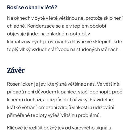
Rosí se okna i v létě?
Na oknech v bytě v létě většinou ne, protože sklo není
chladné. Kondenzace se ale v teplém období
objevuje jinde: na chladném potrubí, v
klimatizovaných prostorách a hlavně ve sklepích, kde
teplý vlhký vzduch sráží vodu na studených stěnách.
Závěr
Rosení oken je jev, který zná většina z nás. Ve většině
případů není důvodem k panice, stačí pochopit, proč
k němu dochází, a přizpůsobit návyky. Pravidelné
krátké větrání, omezení zdrojů vlhkosti a udržování
přiměřené teploty vyřeší většinu problémů.
Klíčové je rozlišit běžný jev od varovného signálu.