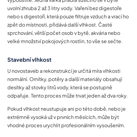
uvolní zhruba 2 až 3 litry vody. Vaření bez digestoře
nebo s digestoří, která pouze filtruje vzduch a vrací ho
zpět do místnosti, přidává další vlhkost. Časté
sprchování, větší počet osob v bytě, akvária nebo
velké množství pokojových rostlin, to vše se sečte.
Stavební vlhkost
U novostaveb a rekonstrukcí je určitá míra vlhkosti
normální. Omítky, potěry a další materiály obsahují
desítky až stovky litrů vody, která se postupně
odpařuje. Tento proces může trvat jeden až dva roky.
Pokud vlhkost neustupuje ani po této době, nebo je
extrémně vysoká už v prvních měsících, může být
vhodné proces urychlit profesionálním vysoušením.