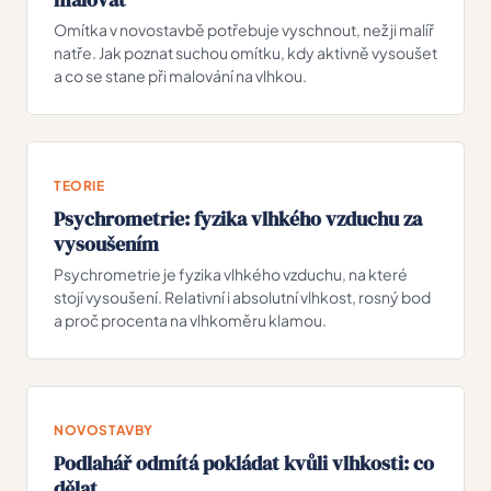
Omítka v novostavbě potřebuje vyschnout, než ji malíř
natře. Jak poznat suchou omítku, kdy aktivně vysoušet
a co se stane při malování na vlhkou.
TEORIE
Psychrometrie: fyzika vlhkého vzduchu za
vysoušením
Psychrometrie je fyzika vlhkého vzduchu, na které
stojí vysoušení. Relativní i absolutní vlhkost, rosný bod
a proč procenta na vlhkoměru klamou.
NOVOSTAVBY
Podlahář odmítá pokládat kvůli vlhkosti: co
dělat