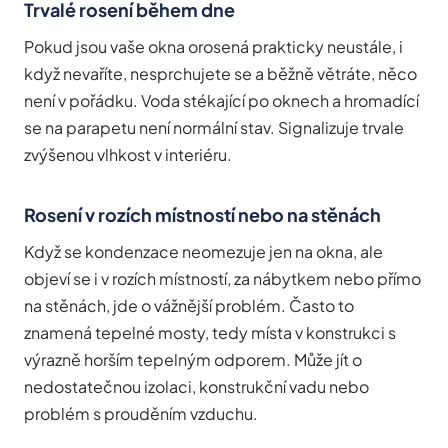
Trvalé rosení během dne
Pokud jsou vaše okna orosená prakticky neustále, i
když nevaříte, nesprchujete se a běžně větráte, něco
není v pořádku. Voda stékající po oknech a hromadící
se na parapetu není normální stav. Signalizuje trvale
zvýšenou vlhkost v interiéru.
Rosení v rozích místností nebo na stěnách
Když se kondenzace neomezuje jen na okna, ale
objeví se i v rozích místností, za nábytkem nebo přímo
na stěnách, jde o vážnější problém. Často to
znamená tepelné mosty, tedy místa v konstrukci s
výrazně horším tepelným odporem. Může jít o
nedostatečnou izolaci, konstrukční vadu nebo
problém s prouděním vzduchu.