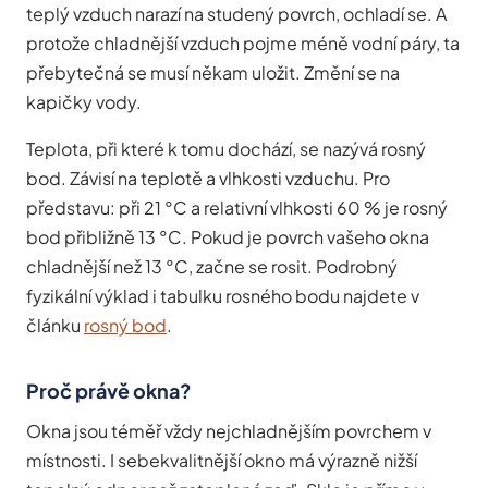
teplý vzduch narazí na studený povrch, ochladí se. A
protože chladnější vzduch pojme méně vodní páry, ta
přebytečná se musí někam uložit. Změní se na
kapičky vody.
Teplota, při které k tomu dochází, se nazývá rosný
bod. Závisí na teplotě a vlhkosti vzduchu. Pro
představu: při 21 °C a relativní vlhkosti 60 % je rosný
bod přibližně 13 °C. Pokud je povrch vašeho okna
chladnější než 13 °C, začne se rosit. Podrobný
fyzikální výklad i tabulku rosného bodu najdete v
článku
rosný bod
.
Proč právě okna?
Okna jsou téměř vždy nejchladnějším povrchem v
místnosti. I sebekvalitnější okno má výrazně nižší