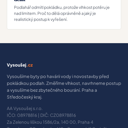
Podlahář odmítl pokládku, protože vlhkost potěru je
nad limitem. Proč to dělá oprávněně a jaký je
realistický postup k vyřešení.
Vysoušej
.cz
Vysoušíme byty po havárii vody i novostavby před
pokládkou podlah. Změříme vlhkost, navrhneme postup
a vysušíme bez zbytečného bourání. Praha a
Středočeský kraj.
AA Vysoušej s.r.o.
IČO: 08978816 | DIČ: CZ08978816
Za Zelenou liškou 1586/2a, 140 00, Praha 4