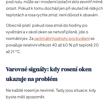
pod nulu, může se i moderní izolační sklo zevnitř mírně
orosit. Pokud k tomu dochází jen při skutečně nízkých
teplotách a rosa rychle zmizí, není důvod k obavám.
Obecně platí: pokud rosa zmizí do hodiny po
vyvětrání a v okolí oken se netvoří plísně, jde o
normální jev. Za
optimální hodnoty pro bydlení
se
považuje relativní vlhkost 40 až 60 % při teplotě 20
až 21 °C.
Varovné signály: kdy rosení oken
ukazuje na problém
Ne každé rosení je nevinné. Tady jsou situace, kdy
byste měli zpozornět.