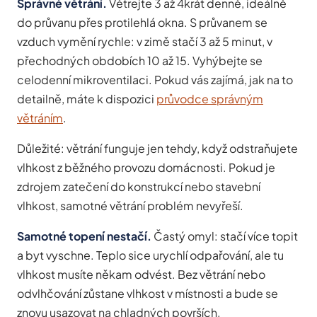
Správné větrání.
Větrejte 3 až 4krát denně, ideálně
do průvanu přes protilehlá okna. S průvanem se
vzduch vymění rychle: v zimě stačí 3 až 5 minut, v
přechodných obdobích 10 až 15. Vyhýbejte se
celodenní mikroventilaci. Pokud vás zajímá, jak na to
detailně, máte k dispozici
průvodce správným
větráním
.
Důležité: větrání funguje jen tehdy, když odstraňujete
vlhkost z běžného provozu domácnosti. Pokud je
zdrojem zatečení do konstrukcí nebo stavební
vlhkost, samotné větrání problém nevyřeší.
Samotné topení nestačí.
Častý omyl: stačí více topit
a byt vyschne. Teplo sice urychlí odpařování, ale tu
vlhkost musíte někam odvést. Bez větrání nebo
odvlhčování zůstane vlhkost v místnosti a bude se
znovu usazovat na chladných površích.