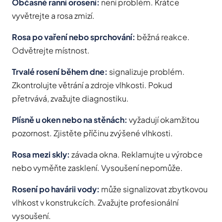
Občasné ranní orosení:
není problém. Krátce
vyvětrejte a rosa zmizí.
Rosa po vaření nebo sprchování:
běžná reakce.
Odvětrejte místnost.
Trvalé rosení během dne:
signalizuje problém.
Zkontrolujte větrání a zdroje vlhkosti. Pokud
přetrvává, zvažujte diagnostiku.
Plísně u oken nebo na stěnách:
vyžadují okamžitou
pozornost. Zjistěte příčinu zvýšené vlhkosti.
Rosa mezi skly:
závada okna. Reklamujte u výrobce
nebo vyměňte zasklení. Vysoušení nepomůže.
Rosení po havárii vody:
může signalizovat zbytkovou
vlhkost v konstrukcích. Zvažujte profesionální
vysoušení.