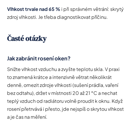
Vlhkost trvale nad 65 %
i při správném větrání: skrytý
zdroj vlhkosti. Je třeba diagnostikovat příčinu.
Časté otázky
Jak zabránit rosení oken?
Snižte vlhkost vzduchu a zvyšte teplotu skla. V praxi
to znamená krátce a intenzivně větrat několikrát
denně, omezit zdroje vlhkosti (sušení prádla, vaření
bez odtahu), držet v místnosti 20 až 21 °C a nechat
teplý vzduch od radiátoru volně proudit k oknu. Když
rosení přetrvává i přesto, jde nejspíš o skrytou vlhkost
a je čas na měření.