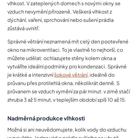
vlhkost. V zateplených domech s novými okny se
vzduch nevymění přirozeně. Veškerá vlhkost z
dýchání, vaření, sprchování nebo sušení prádla
zůstává uvnitř.
Správné větrání neznamená mít celý den pootevřené
okno na mikroventilaci. To je vlastně to nejhorší, co
můžete udělat: ochlazujete stěny kolem okna a
vytváříte ideální podmínky pro kondenzaci. Správné
je krátké a intenzivní
šokové větrání
, ideálně do
průvanu přes protilehlá okna, několikrát denně. S
průvanem se vzduch vymění za pár minut: v zimě stačí
zhruba 3 až 5 minut, v teplejším období spíš 10 až 15.
Nadměrná produkce vlhkosti
Možná si ani neuvědomujete, kolik vody do vzduchu
vypouštíte. Jedna várka prádla sušícího se v bytě