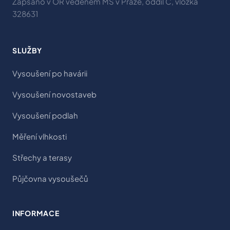
Zapsáno v OR vedeném MS v Praze, oddíl C, vložka
328631
SLUŽBY
Vysoušení po havárii
Vysoušení novostaveb
Vysoušení podlah
Měření vlhkosti
Střechy a terasy
Půjčovna vysoušečů
INFORMACE