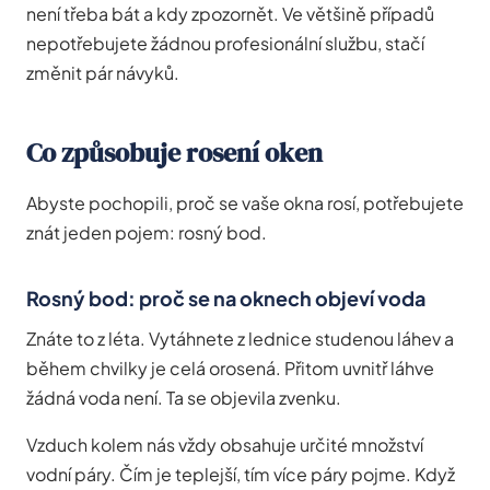
není třeba bát a kdy zpozornět. Ve většině případů
nepotřebujete žádnou profesionální službu, stačí
změnit pár návyků.
Co způsobuje rosení oken
Abyste pochopili, proč se vaše okna rosí, potřebujete
znát jeden pojem: rosný bod.
Rosný bod: proč se na oknech objeví voda
Znáte to z léta. Vytáhnete z lednice studenou láhev a
během chvilky je celá orosená. Přitom uvnitř láhve
žádná voda není. Ta se objevila zvenku.
Vzduch kolem nás vždy obsahuje určité množství
vodní páry. Čím je teplejší, tím více páry pojme. Když