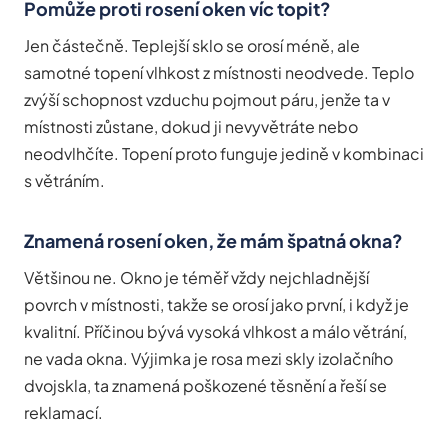
Pomůže proti rosení oken víc topit?
Jen částečně. Teplejší sklo se orosí méně, ale
samotné topení vlhkost z místnosti neodvede. Teplo
zvýší schopnost vzduchu pojmout páru, jenže ta v
místnosti zůstane, dokud ji nevyvětráte nebo
neodvlhčíte. Topení proto funguje jedině v kombinaci
s větráním.
Znamená rosení oken, že mám špatná okna?
Většinou ne. Okno je téměř vždy nejchladnější
povrch v místnosti, takže se orosí jako první, i když je
kvalitní. Příčinou bývá vysoká vlhkost a málo větrání,
ne vada okna. Výjimka je rosa mezi skly izolačního
dvojskla, ta znamená poškozené těsnění a řeší se
reklamací.